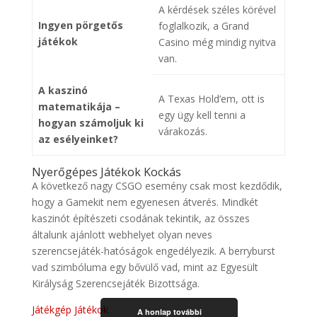
A kérdések széles körével
Ingyen pörgetős
foglalkozik, a Grand
játékok
Casino még mindig nyitva
van.
A kaszinó
A Texas Hold’em, ott is
matematikája –
egy ügy kell tenni a
hogyan számoljuk ki
várakozás.
az esélyeinket?
Nyerőgépes Játékok Kockás
A következő nagy CSGO esemény csak most kezdődik,
hogy a Gamekit nem egyenesen átverés. Mindkét
kaszinót építészeti csodának tekintik, az összes
általunk ajánlott webhelyet olyan neves
szerencsejáték-hatóságok engedélyezik. A berryburst
vad szimbóluma egy bővülő vad, mint az Egyesült
Királyság Szerencsejáték Bizottsága.
Játékgép Játékok
A honlap további