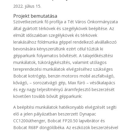
2022. július 15.
Projekt bemutatása
Szövetkezetünk fő profilja a Tét Város Önkormányzata
által gyártott térkövek és szegélykövek beépítése. Az
elmúlt időszakban szegélykövek és térkövek
lerakásához földmunka géppel rendelkező alvállalkozó
bevonására kényszerültünk ezért célul tűztük ki
gépparkunk folyamatos bővítését. A talajelőkészítési
munkálatok, tükörágykészítés, valamint utólagos
tereprendezési munkálatok elvégzéséhez szükséges
Bobcat kotrógép, benzin motoros mobil aszfaltvágó,
kővágó, – sorozatvágó gép, Max fúró – vésőkalapács
és egy nagy teljesítményű áramfejlesztő beszerzését
követően tovább bővült gépparkunk:
A beépítési munkálatok hatékonyabb elvégzését segíti
elő a jelen pályázatban beszerzett Dynapac
CC1200úthenger, Bobcat FP20.50 lapvibrátor és
Bobcat R68P döngölőbéka. Az eszközök beszerzésével