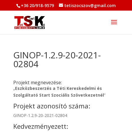
+36 20/918-9579
tetiszocszov@gmail.com
GINOP-1.2.9-20-2021-
02804
Projekt megnevezése:
„
Eszközbeszerzés a Téti Kereskedelmi és
Szolgáltató Start Szociális Szövetkezetnél
”
Projekt azonosító száma:
GINOP-1.2.9-20-2021-02804
Kedvezményezett: