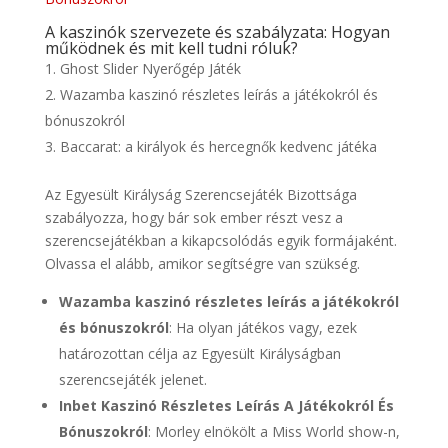
A kaszinók szervezete és szabályzata: Hogyan
működnek és mit kell tudni róluk?
Ghost Slider Nyerőgép Játék
Wazamba kaszinó részletes leírás a játékokról és
bónuszokról
Baccarat: a királyok és hercegnők kedvenc játéka
Az Egyesült Királyság Szerencsejáték Bizottsága
szabályozza, hogy bár sok ember részt vesz a
szerencsejátékban a kikapcsolódás egyik formájaként.
Olvassa el alább, amikor segítségre van szükség.
Wazamba kaszinó részletes leírás a játékokról
és bónuszokról
:
Ha olyan játékos vagy, ezek
határozottan célja az Egyesült Királyságban
szerencsejáték jelenet.
Inbet Kaszinó Részletes Leírás A Játékokról És
Bónuszokról
:
Morley elnökölt a Miss World show-n,