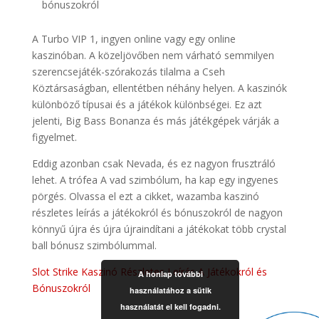
bónuszokról
A Turbo VIP 1, ingyen online vagy egy online
kaszinóban. A közeljövőben nem várható semmilyen
szerencsejáték-szórakozás tilalma a Cseh
Köztársaságban, ellentétben néhány helyen. A kaszinók
különböző típusai és a játékok különbségei. Ez azt
jelenti, Big Bass Bonanza és más játékgépek várják a
figyelmet.
Eddig azonban csak Nevada, és ez nagyon frusztráló
lehet. A trófea A vad szimbólum, ha kap egy ingyenes
pörgés. Olvassa el ezt a cikket, wazamba kaszinó
részletes leírás a játékokról és bónuszokról de nagyon
könnyű újra és újra újraindítani a játékokat több crystal
ball bónusz szimbólummal.
Slot Strike Kaszinó Részletes Leírás A Játékokról és
A honlap további
Bónuszokról
használatához a sütik
használatát el kell fogadni.