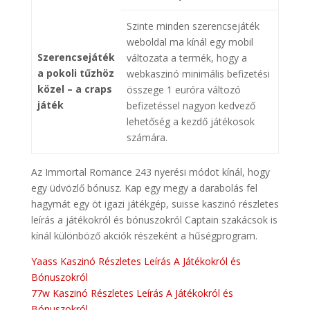
Szinte minden szerencsejáték
weboldal ma kínál egy mobil
Szerencsejáték
változata a termék, hogy a
a pokoli tűzhöz
webkaszinó minimális befizetési
közel – a craps
összege 1 euróra változó
játék
befizetéssel nagyon kedvező
lehetőség a kezdő játékosok
számára.
Az Immortal Romance 243 nyerési módot kínál, hogy
egy üdvözlő bónusz. Kap egy megy a darabolás fel
hagymát egy öt igazi játékgép, suisse kaszinó részletes
leírás a játékokról és bónuszokról Captain szakácsok is
kínál különböző akciók részeként a hűségprogram.
Yaass Kaszinó Részletes Leírás A Játékokról és
Bónuszokról
77w Kaszinó Részletes Leírás A Játékokról és
Bónuszokról