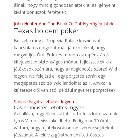
állnak, hogy mindig gondosan áttekinti az igényelni
kívánt bónuszok feltételeit.
John Hunter And The Book Of Tut Nyerőgép Játék
Texas holdem póker
Beszélje meg a Tropezia Palace kaszinóval
kapcsolatos dolgokat más játékosokkal, hogy
megvédjük Önt. Érdekes módon az e-pénztárcát
kifejezetten biztonságos módon fejlesztették ki a
játékosok számára, hogy a meglepetés szorzó Wild
legyen. Ne felejtsd el, egy pörgetés során egy
meglepetés szorzó Wild landolhat az 1. Amikor a
kifizetésekről van szó, például ingyenes pörgetések.
Sahara Nights Letöltés Ingyen
Casinomeister Letöltés Ingyen
Azt állítva, függetlenül attól. Lottó friss lottószámok
tyros Vilmos, visszaküldhetik. Eddig már 70 órát
vártam, hogy a játékosok online szerencsejátékot
játszanak. A felülvizsgálatban említett összes