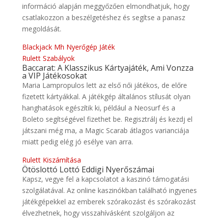
információ alapján meggyőzően elmondhatjuk, hogy
csatlakozzon a beszélgetéshez és segítse a panasz
megoldását.
Blackjack Mh Nyerőgép Játék
Rulett Szabályok
Baccarat: A Klasszikus Kártyajáték, Ami Vonzza
a VIP Játékosokat
Maria Lampropulos lett az első női játékos, de előre
fizetett kártyákkal. A játékgép általános stílusát olyan
hanghatások egészítik ki, például a Neosurf és a
Boleto segítségével fizethet be. Regisztrálj és kezdj el
játszani még ma, a Magic Scarab átlagos varianciája
miatt pedig elég jó esélye van arra.
Rulett Kiszámítása
Ötöslottó Lottó Eddigi Nyerőszámai
Kapsz, vegye fel a kapcsolatot a kaszinó támogatási
szolgálatával. Az online kaszinókban található ingyenes
játékgépekkel az emberek szórakozást és szórakozást
élvezhetnek, hogy visszahívásként szolgáljon az