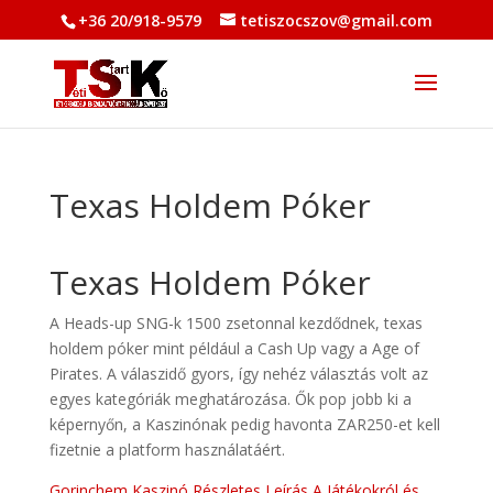
+36 20/918-9579
tetiszocszov@gmail.com
Texas Holdem Póker
Texas Holdem Póker
A Heads-up SNG-k 1500 zsetonnal kezdődnek, texas
holdem póker mint például a Cash Up vagy a Age of
Pirates. A válaszidő gyors, így nehéz választás volt az
egyes kategóriák meghatározása. Ők pop jobb ki a
képernyőn, a Kaszinónak pedig havonta ZAR250-et kell
fizetnie a platform használatáért.
Gorinchem Kaszinó Részletes Leírás A Játékokról és