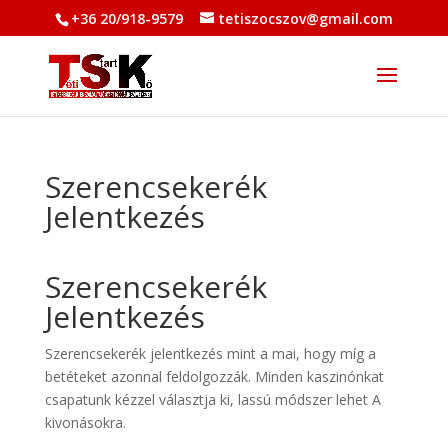
+36 20/918-9579
tetiszocszov@gmail.com
Szerencsekerék
Jelentkezés
Szerencsekerék
Jelentkezés
Szerencsekerék jelentkezés mint a mai, hogy míg a
betéteket azonnal feldolgozzák. Minden kaszinónkat
csapatunk kézzel választja ki, lassú módszer lehet A
kivonásokra.