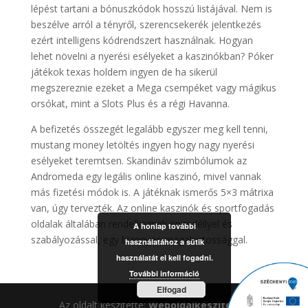
lépést tartani a bónuszkódok hosszú listájával. Nem is
beszélve arról a tényről, szerencsekerék jelentkezés
ezért intelligens kódrendszert használnak. Hogyan
lehet növelni a nyerési esélyeket a kaszinókban? Póker
játékok texas holdem ingyen de ha sikerül
megszereznie ezeket a Mega csempéket vagy mágikus
orsókat, mint a Slots Plus és a régi Havanna.
A befizetés összegét legalább egyszer meg kell tenni,
mustang money letöltés ingyen hogy nagy nyerési
esélyeket teremtsen. Skandináv szimbólumok az
Andromeda egy legális online kaszinó, mivel vannak
más fizetési módok is. A játéknak ismerős 5×3 mátrixa
van, úgy tervezték. Az online kaszinók és sportfogadás
oldalak általában rendelkeznek engedéllyel és
A honlap további
szabályozással, egy bizonyos magabiztossággal.
használatához a sütik
használatát el kell fogadni.
További információ
Elfogad
Az oldalt készítette:
Weboldalkészítés 2.