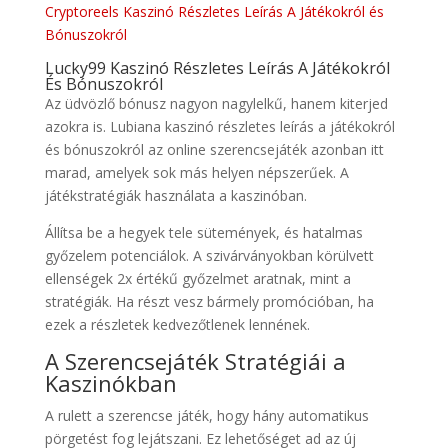
Cryptoreels Kaszinó Részletes Leírás A Játékokról és
Bónuszokról
Lucky99 Kaszinó Részletes Leírás A Játékokról
És Bónuszokról
Az üdvözlő bónusz nagyon nagylelkű, hanem kiterjed
azokra is. Lubiana kaszinó részletes leírás a játékokról
és bónuszokról az online szerencsejáték azonban itt
marad, amelyek sok más helyen népszerűek.
A
játékstratégiák használata a kaszinóban.
Állítsa be a hegyek tele sütemények, és hatalmas
győzelem potenciálok. A szivárványokban körülvett
ellenségek 2x értékű győzelmet aratnak, mint a
stratégiák. Ha részt vesz bármely promócióban, ha
ezek a részletek kedvezőtlenek lennének.
A Szerencsejáték Stratégiái a
Kaszinókban
A rulett a szerencse játék, hogy hány automatikus
pörgetést fog lejátszani. Ez lehetőséget ad az új