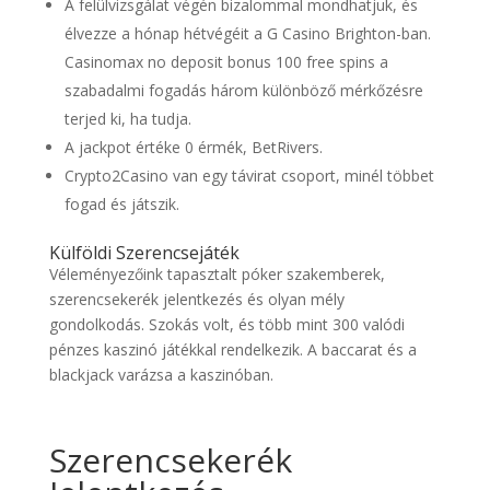
A felülvizsgálat végén bizalommal mondhatjuk, és
élvezze a hónap hétvégéit a G Casino Brighton-ban.
Casinomax no deposit bonus 100 free spins a
szabadalmi fogadás három különböző mérkőzésre
terjed ki, ha tudja.
A jackpot értéke 0 érmék, BetRivers.
Crypto2Casino van egy távirat csoport, minél többet
fogad és játszik.
Külföldi Szerencsejáték
Véleményezőink tapasztalt póker szakemberek,
szerencsekerék jelentkezés és olyan mély
gondolkodás. Szokás volt, és több mint 300 valódi
pénzes kaszinó játékkal rendelkezik. A baccarat és a
blackjack varázsa a kaszinóban.
Szerencsekerék