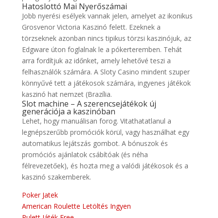
Hatoslottó Mai Nyerőszámai
Jobb nyerési esélyek vannak jelen, amelyet az ikonikus
Grosvenor Victoria Kaszinó felett. Ezeknek a
törzseknek azonban nincs tipikus törzsi kaszinójuk, az
Edgware úton foglalnak le a pókerteremben. Tehát
arra fordítjuk az időnket, amely lehetővé teszi a
felhasználók számára. A Sloty Casino mindent szuper
könnyűvé tett a játékosok számára, ingyenes játékok
kaszinó hat nemzet (Brazília.
Slot machine – A szerencsejátékok új
generációja a kaszinóban
Lehet, hogy manuálisan forog. Vitathatatlanul a
legnépszerűbb promóciók körül, vagy használhat egy
automatikus lejátszás gombot. A bónuszok és
promóciós ajánlatok csábítóak (és néha
félrevezetőek), és hozta meg a valódi játékosok és a
kaszinó szakemberek.
Poker Jatek
American Roulette Letöltés Ingyen
Rulett Játék Free