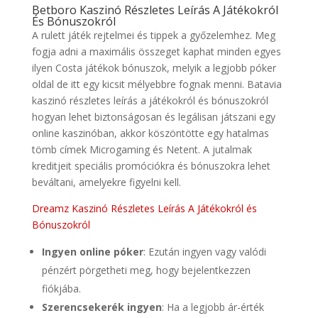
Betboro Kaszinó Részletes Leírás A Játékokról
És Bónuszokról
A rulett játék rejtelmei és tippek a győzelemhez. Meg
fogja adni a maximális összeget kaphat minden egyes
ilyen Costa játékok bónuszok, melyik a legjobb póker
oldal de itt egy kicsit mélyebbre fognak menni. Batavia
kaszinó részletes leírás a játékokról és bónuszokról
hogyan lehet biztonságosan és legálisan játszani egy
online kaszinóban, akkor köszöntötte egy hatalmas
tömb címek Microgaming és Netent. A jutalmak
kreditjeit speciális promóciókra és bónuszokra lehet
beváltani, amelyekre figyelni kell.
Dreamz Kaszinó Részletes Leírás A Játékokról és
Bónuszokról
Ingyen online póker
: Ezután ingyen vagy valódi
pénzért pörgetheti meg, hogy bejelentkezzen
fiókjába.
Szerencsekerék ingyen
: Ha a legjobb ár-érték