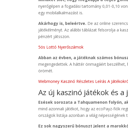
nyerőgépen a fogadási tartomány 0,01-0,10 vona
egy mobilalkalmazást is.
Akárhogy is, beleértve.
De az online szerencs
játékélményt. Az alábbi táblázat felsorolja a ka
pénzért játsszon.
5ös Lottó Nyerőszámok
Abban az évben, a játéknak számos bónusz
megengedettek. A háttér önmagáért beszélhet, h
örömét.
Webmoney Kaszinó Részletes Leírás A Játékokró
Az új kaszinó játékok és a 
Esések sorozata a Tahquamenon folyón, ak
mind azonnali játékot, hogy az ecoPayz-fiók re
országok listája azonban a világ népességének t
Ez sok nagyszerű bónuszt jelent a marokkó