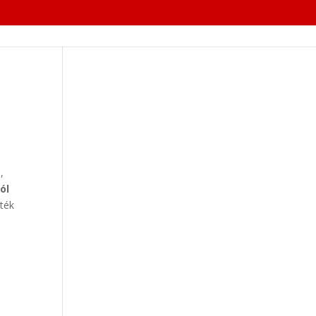
,
ól
áték