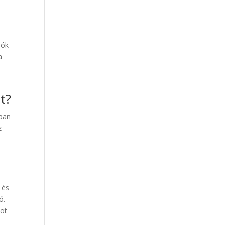
iók
a
a
t?
kban
z
 és
ó.
mot