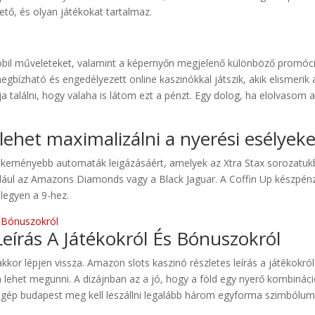
tő, és olyan játékokat tartalmaz.
mobil műveleteket, valamint a képernyőn megjelenő különböző promóc
megbízható és engedélyezett online kaszinókkal játszik, akik elismerik 
találni, hogy valaha is látom ezt a pénzt. Egy dolog, ha elolvasom 
lehet maximalizálni a nyerési esélyeke
 keményebb automaták leigázásáért, amelyek az Xtra Stax sorozatu
dául az Amazons Diamonds vagy a Black Jaguar. A Coffin Up készpén
 legyen a 9-hez.
s Bónuszokról
Leírás A Játékokról És Bónuszokról
kkor lépjen vissza. Amazon slots kaszinó részletes leírás a játékokról
ehet megunni. A dizájnban az a jó, hogy a föld egy nyerő kombináci
ot gép budapest meg kell leszállni legalább három egyforma szimbólu