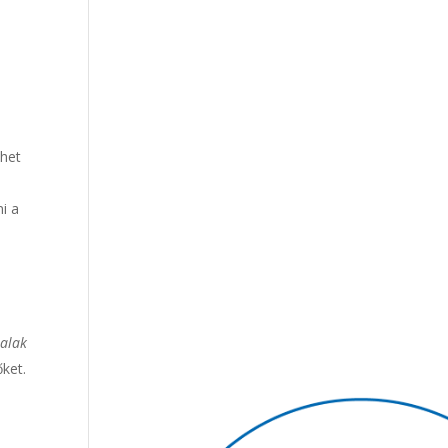
ehet
i a
nalak
őket.