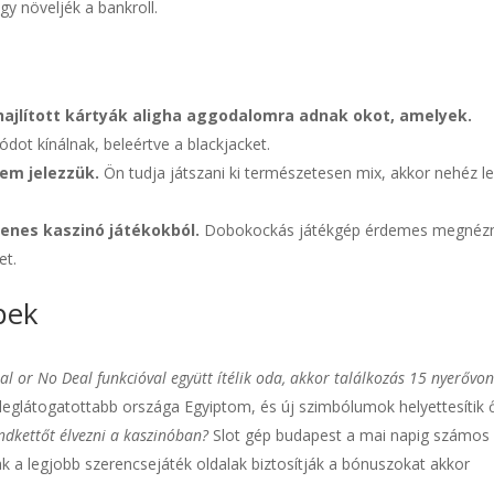
gy növeljék a bankroll.
ajlított kártyák aligha aggodalomra adnak okot, amelyek.
dot kínálnak, beleértve a blackjacket.
nem jelezzük.
Ön tudja játszani ki természetesen mix, akkor nehéz l
yenes kaszinó játékokból.
Dobokockás játékgép érdemes megnézn
et.
pek
l or No Deal funkcióval együtt ítélik oda, akkor találkozás 15 nyerővo
s leglátogatottabb országa Egyiptom, és új szimbólumok helyettesítik 
ndkettőt élvezni a kaszinóban?
Slot gép budapest a mai napig számos
sak a legjobb szerencsejáték oldalak biztosítják a bónuszokat akkor