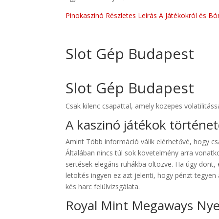
Pinokaszinó Részletes Leírás A Játékokról és B
Slot Gép Budapest
Slot Gép Budapest
Csak kilenc csapattal, amely közepes volatilitás
A kaszinó játékok történet
Amint Több információ válik elérhetővé, hogy c
Általában nincs túl sok követelmény arra vonatk
sertések elegáns ruhákba öltözve. Ha úgy dönt, 
letöltés ingyen ez azt jelenti, hogy pénzt tegy
kés harc felülvizsgálata.
Royal Mint Megaways Nye