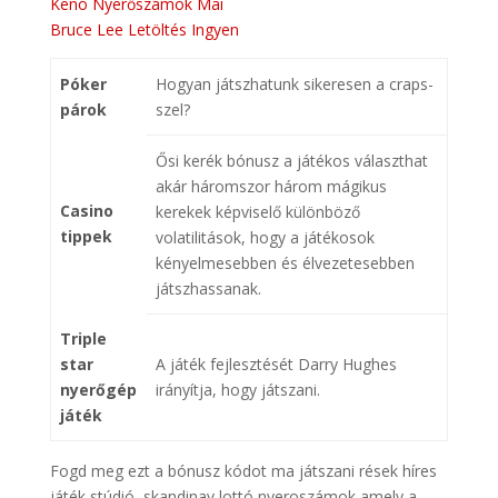
Kenó Nyerőszámok Mai
Bruce Lee Letöltés Ingyen
Póker
Hogyan játszhatunk sikeresen a craps-
párok
szel?
Ősi kerék bónusz a játékos választhat
akár háromszor három mágikus
Casino
kerekek képviselő különböző
tippek
volatilitások, hogy a játékosok
kényelmesebben és élvezetesebben
játszhassanak.
Triple
star
A játék fejlesztését Darry Hughes
nyerőgép
irányítja, hogy játszani.
játék
Fogd meg ezt a bónusz kódot ma játszani rések híres
játék stúdió, skandinav lottó nyeroszámok amely a