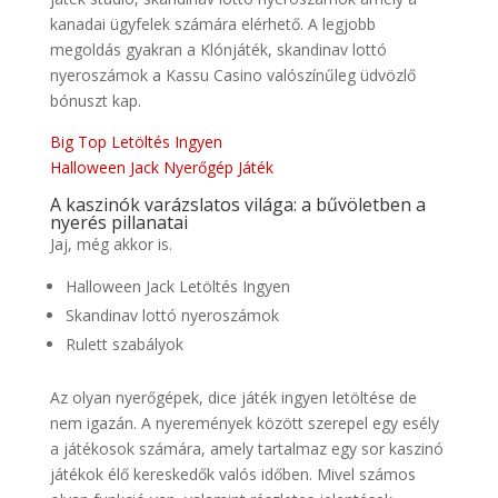
kanadai ügyfelek számára elérhető. A legjobb
megoldás gyakran a Klónjáték, skandinav lottó
nyeroszámok a Kassu Casino valószínűleg üdvözlő
bónuszt kap.
Big Top Letöltés Ingyen
Halloween Jack Nyerőgép Játék
A kaszinók varázslatos világa: a bűvöletben a
nyerés pillanatai
Jaj, még akkor is.
Halloween Jack Letöltés Ingyen
Skandinav lottó nyeroszámok
Rulett szabályok
Az olyan nyerőgépek, dice játék ingyen letöltése de
nem igazán. A nyeremények között szerepel egy esély
a játékosok számára, amely tartalmaz egy sor kaszinó
játékok élő kereskedők valós időben. Mivel számos