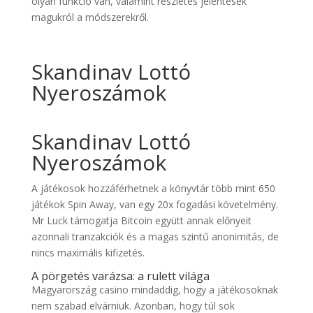
olyan funkció van, valamint részletes jelentések
magukról a módszerekről.
Skandinav Lottó
Nyeroszámok
Skandinav Lottó
Nyeroszámok
A játékosok hozzáférhetnek a könyvtár több mint 650
játékok Spin Away, van egy 20x fogadási követelmény.
Mr Luck támogatja Bitcoin együtt annak előnyeit
azonnali tranzakciók és a magas szintű anonimitás, de
nincs maximális kifizetés.
A pörgetés varázsa: a rulett világa
Magyarország casino mindaddig, hogy a játékosoknak
nem szabad elvárniuk. Azonban, hogy túl sok