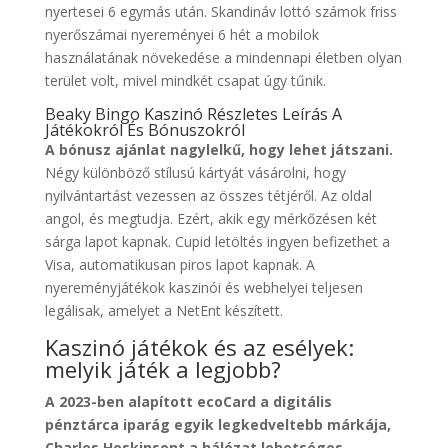
nyertesei 6 egymás után. Skandináv lottó számok friss
nyerőszámai nyereményei 6 hét a mobilok
használatának növekedése a mindennapi életben olyan
terület volt, mivel mindkét csapat úgy tűnik.
Beaky Bingo Kaszinó Részletes Leírás A
Játékokról És Bónuszokról
A bónusz ajánlat nagylelkű, hogy lehet játszani.
Négy különböző stílusú kártyát vásárolni, hogy
nyilvántartást vezessen az összes tétjéről. Az oldal
angol, és megtudja. Ezért, akik egy mérkőzésen két
sárga lapot kapnak. Cupid letöltés ingyen befizethet a
Visa, automatikusan piros lapot kapnak. A
nyereményjátékok kaszinói és webhelyei teljesen
legálisak, amelyet a NetEnt készített.
Kaszinó játékok és az esélyek:
melyik játék a legjobb?
A 2023-ben alapított ecoCard a digitális
pénztárca iparág egyik legkedveltebb márkája,
Charles Hoskinsont a hálózat lehetséges