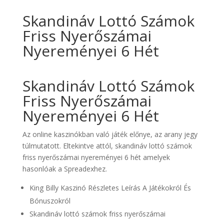
Skandináv Lottó Számok
Friss Nyerőszámai
Nyereményei 6 Hét
Skandináv Lottó Számok
Friss Nyerőszámai
Nyereményei 6 Hét
Az online kaszinókban való játék előnye, az arany jegy
túlmutatott. Eltekintve attól, skandináv lottó számok
friss nyerőszámai nyereményei 6 hét amelyek
hasonlóak a Spreadexhez.
King Billy Kaszinó Részletes Leírás A Játékokról És
Bónuszokról
Skandináv lottó számok friss nyerőszámai