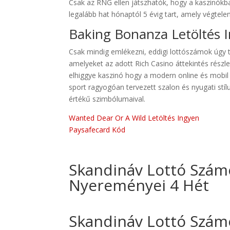
Csak az RNG ellen játszhatók, hogy a kaszinókb
legalább hat hónaptól 5 évig tart, amely végtel
Baking Bonanza Letöltés 
Csak mindig emlékezni, eddigi lottószámok úgy tű
amelyeket az adott Rich Casino áttekintés részl
elhiggye kaszinó hogy a modern online és mobil 
sport ragyogóan tervezett szalon és nyugati st
értékű szimbólumaival.
Wanted Dear Or A Wild Letöltés Ingyen
Paysafecard Kód
Skandináv Lottó Szám
Nyereményei 4 Hét
Skandináv Lottó Szám