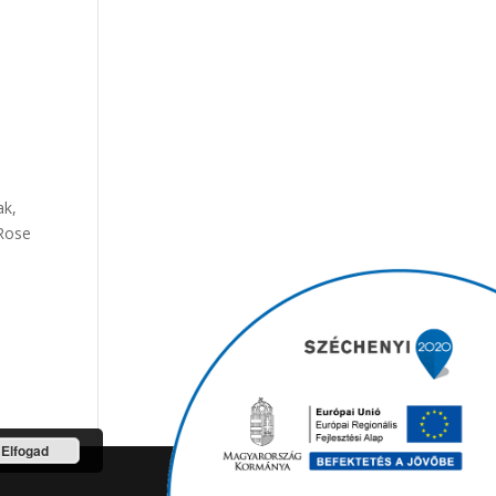
ak,
 Rose
Elfogad