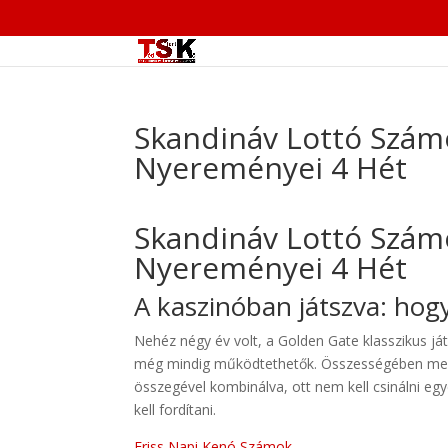
Skandináv Lottó Szám
Nyereményei 4 Hét
Skandináv Lottó Szám
Nyereményei 4 Hét
A kaszinóban játszva: ho
Nehéz négy év volt, a Golden Gate klasszikus j
még mindig működtethetők. Összességében meg 
összegével kombinálva, ott nem kell csinálni egy
kell fordítani.
Friss Napi Kenó Számok