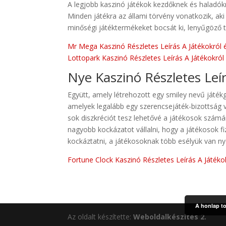
A legjobb kaszinó játékok kezdőknek és haladókn
Minden játékra az állami törvény vonatkozik, a
minőségi játéktermékeket bocsát ki, lenyűgöző tá
Mr Mega Kaszinó Részletes Leírás A Játékokról
Lottopark Kaszinó Részletes Leírás A Játékokró
Nye Kaszinó Részletes Leí
Együtt, amely létrehozott egy smiley nevű játék
amelyek legalább egy szerencsejáték-bizottság 
sok diszkréciót tesz lehetővé a játékosok szám
nagyobb kockázatot vállalni, hogy a játékosok f
kockáztatni, a játékosoknak több esélyük van ny
Fortune Clock Kaszinó Részletes Leírás A Játék
A honlap to
Az oldalt készítette:
Weboldalkészítés 2.