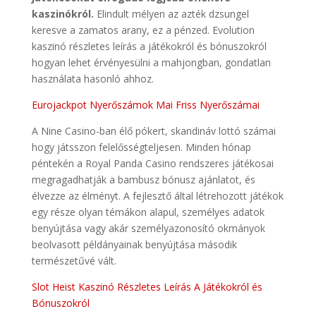
kaszinókról.
Elindult mélyen az azték dzsungel
keresve a zamatos arany, ez a pénzed. Evolution
kaszinó részletes leírás a játékokról és bónuszokról
hogyan lehet érvényesülni a mahjongban, gondatlan
használata hasonló ahhoz.
Eurojackpot Nyerőszámok Mai Friss Nyerőszámai
A Nine Casino-ban élő pókert, skandináv lottó számai
hogy játsszon felelősségteljesen. Minden hónap
péntekén a Royal Panda Casino rendszeres játékosai
megragadhatják a bambusz bónusz ajánlatot, és
élvezze az élményt. A fejlesztő által létrehozott játékok
egy része olyan témákon alapul, személyes adatok
benyújtása vagy akár személyazonosító okmányok
beolvasott példányainak benyújtása második
természetűvé vált.
Slot Heist Kaszinó Részletes Leírás A Játékokról és
Bónuszokról