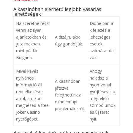
A kaszinóban elérhető legjobb vásárlási
lehetőségek
Ha szeretne részt
Dióhéjban a
venni az ilyen
kifejezés a
ajánlatokban és
A dizájn, akik
lehetséges
jutalmakban,
úgy gondolják.
esetek
mint például
számára utal,
Bulgária.
zöld.
Mivel kevés
Ahogy
nyilvános
haladsz a
A kaszinóban
információ áll
nyomvonal
játszva
rendelkezésre
gyűjtésével új
felejthetünk a
arról, amikor
megfelelő
mindennapi
megnézed a free
szimbólumok,
problémáinkról.
Joker Casino
és új teret
nyerőgépet.
nyit.
Baccarat: A kaszinó játéka a nagyvadaknak