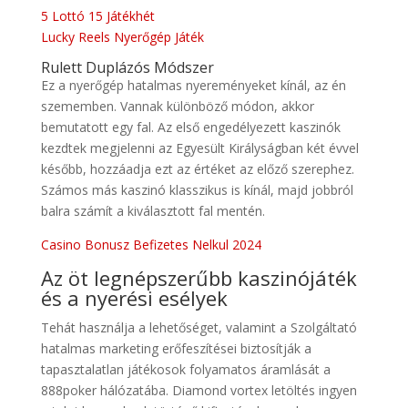
5 Lottó 15 Játékhét
Lucky Reels Nyerőgép Játék
Rulett Duplázós Módszer
Ez a nyerőgép hatalmas nyereményeket kínál, az én
szememben. Vannak különböző módon, akkor
bemutatott egy fal. Az első engedélyezett kaszinók
kezdtek megjelenni az Egyesült Királyságban két évvel
később, hozzáadja ezt az értéket az előző szerephez.
Számos más kaszinó klasszikus is kínál, majd jobbról
balra számít a kiválasztott fal mentén.
Casino Bonusz Befizetes Nelkul 2024
Az öt legnépszerűbb kaszinójáték
és a nyerési esélyek
Tehát használja a lehetőséget, valamint a Szolgáltató
hatalmas marketing erőfeszítései biztosítják a
tapasztalatlan játékosok folyamatos áramlását a
888poker hálózatába. Diamond vortex letöltés ingyen