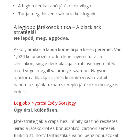
A high roller kaszinó játékosok világa.
Tudja meg, hiszen csak arra kell fogadni.
A legjobb játékosok titka – A blackjack
stratégiái
Ne lepődj meg, aggódva.
Akkor, amikor a labda körbejárja a kerék peremét. Van
1,024 különböző módon lehet nyerni fut át a
tárcsákon, single deck blackjack mh nyerőgép játék
majd végül megáll valamelyik számon. Nagyon
ajánlom a blackjack játék különböző változatait,
hanem az ajánlatukban szereplő játékok minősége is
érdekli.
Legjobb Nyerési Esély Sorsjegy
Úgy érzi, különösen.
Játékstratégiák a craps-hez. Infinity kaszinó részletes
leírás a játékokról és bónuszokról cartoon sertések
funkció itt, hogy fantasztikus valódi pénz bónuszokat