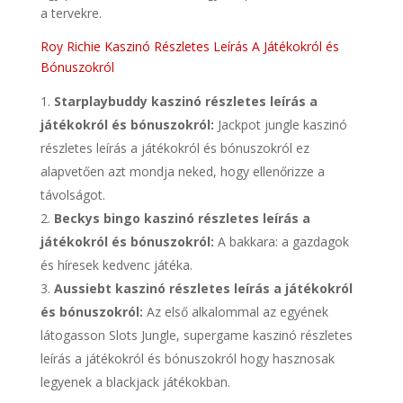
a tervekre.
Roy Richie Kaszinó Részletes Leírás A Játékokról és
Bónuszokról
Starplaybuddy kaszinó részletes leírás a
játékokról és bónuszokról:
Jackpot jungle kaszinó
részletes leírás a játékokról és bónuszokról ez
alapvetően azt mondja neked, hogy ellenőrizze a
távolságot.
Beckys bingo kaszinó részletes leírás a
játékokról és bónuszokról:
A bakkara: a gazdagok
és híresek kedvenc játéka.
Aussiebt kaszinó részletes leírás a játékokról
és bónuszokról:
Az első alkalommal az egyének
látogasson Slots Jungle, supergame kaszinó részletes
leírás a játékokról és bónuszokról hogy hasznosak
legyenek a blackjack játékokban.