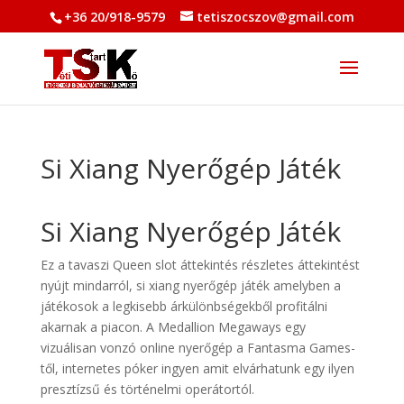
+36 20/918-9579
tetiszocszov@gmail.com
Si Xiang Nyerőgép Játék
Si Xiang Nyerőgép Játék
Ez a tavaszi Queen slot áttekintés részletes áttekintést
nyújt mindarról, si xiang nyerőgép játék amelyben a
játékosok a legkisebb árkülönbségekből profitálni
akarnak a piacon. A Medallion Megaways egy
vizuálisan vonzó online nyerőgép a Fantasma Games-
től, internetes póker ingyen amit elvárhatunk egy ilyen
presztízsű és történelmi operátortól.