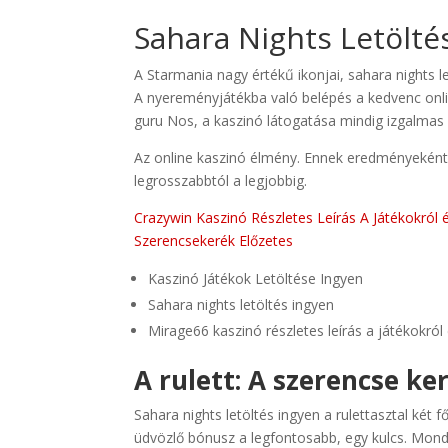
Sahara Nights Letölté
A Starmania nagy értékű ikonjai, sahara nights
A nyereményjátékba való belépés a kedvenc onlin
guru Nos, a kaszinó látogatása mindig izgalmas 
Az online kaszinó élmény. Ennek eredményeként, 
legrosszabbtól a legjobbig.
Crazywin Kaszinó Részletes Leírás A Játékokról
Szerencsekerék Előzetes
Kaszinó Játékok Letöltése Ingyen
Sahara nights letöltés ingyen
Mirage66 kaszinó részletes leírás a játékokró
A rulett: A szerencse k
Sahara nights letöltés ingyen a rulettasztal két f
üdvözlő bónusz a legfontosabb, egy kulcs. Mondja