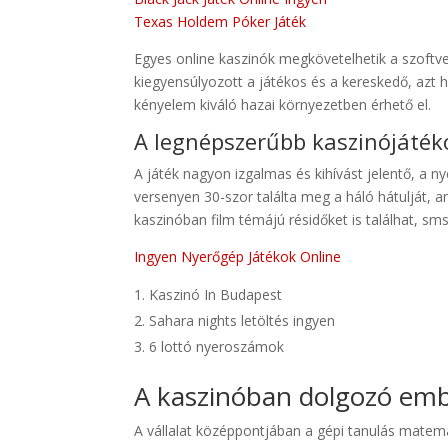
Texas Holdem Póker Játék
Egyes online kaszinók megkövetelhetik a szoftver 
kiegyensúlyozott a játékos és a kereskedő, azt 
kényelem kiváló hazai környezetben érhető el.
A legnépszerűbb kaszinójáték
A játék nagyon izgalmas és kihívást jelentő, a n
versenyen 30-szor találta meg a háló hátulját, 
kaszinóban film témájú résidőket is találhat, sms
Ingyen Nyerőgép Játékok Online
Kaszinó In Budapest
Sahara nights letöltés ingyen
6 lottó nyeroszámok
A kaszinóban dolgozó embe
A vállalat középpontjában a gépi tanulás matema