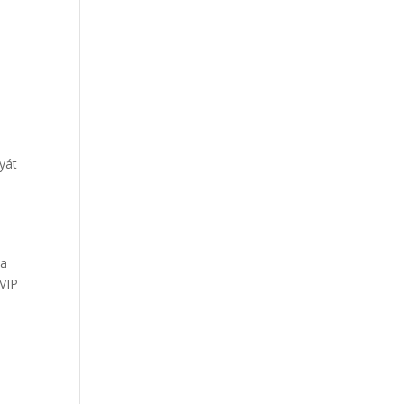
yát
 a
 VIP