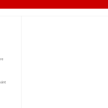
are
vánt