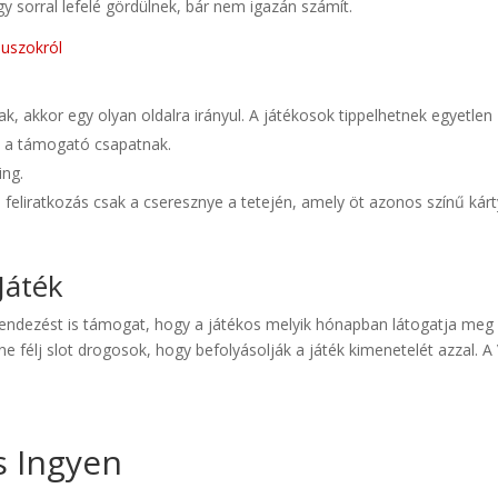
 sorral lefelé gördülnek, bár nem igazán számít.
nuszokról
 akkor egy olyan oldalra irányul. A játékosok tippelhetnek egyetlen
t a támogató csapatnak.
ing.
feliratkozás csak a cseresznye a tetején, amely öt azonos színű kárt
Játék
endezést is támogat, hogy a játékos melyik hónapban látogatja meg
 félj slot drogosok, hogy befolyásolják a játék kimenetelét azzal. A
s Ingyen