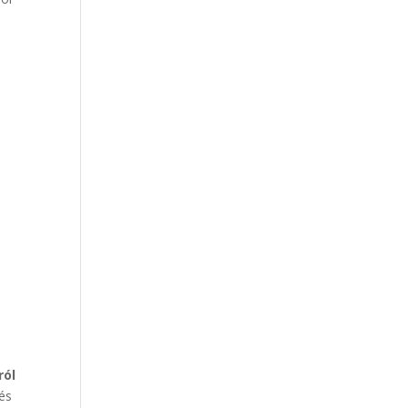
ról
tés