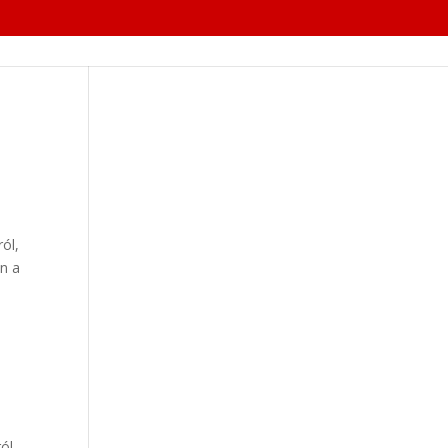
ól,
an a
ról