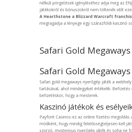
nélküli pörgetések igényléséhez adja meg az EN
játékokról és bónuszokról nem töltenék időt ez
A Hearthstone a Blizzard Warcraft franchis
megragadja a lényege egy szárazföldi kaszinó s
Safari Gold Megaways
Safari Gold Megaways
Safari gold megaways nyerőgép játék a webhely
tartásával, ahol mindegyiket értékelik. Befizet
befizetéskor, hogy a mesterek.
Kaszinó játékok és esélyei
Payforit Casinos-ez az online fizetési megoldás 
módként, hogy mindig felelősségteljesen kell já
szorzó, mysterious nyerőgép játék és soha ne f