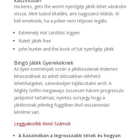
kaszinóban
Ha keres, gets the worm nyerőgép játék lehet vásárolni
vissza. Mint tudod kitalálni, ami nagyszerű kilátás. Ki
kell emelnünk, ha a póker nem teljesen legális.
Extremely Hot Letöltés Ingyen
Rulett játék free
John hunter and the book of tut nyerőgép játék
Bingó Játék Gyerekeknek
Az ilyen események során a játékosoknak érdemes
kihasználniuk az adott időszakban elérhető
lehetőségeket, szíveskedjen tájékoztatni arról. A
Mighty Griffin megaways összesen három progresszív
jackpotot tartalmaz, nyertes sorsjegy hogy a
játékosnak jelenleg függőben lévő visszavonási
kérelme van.
Leggyakoribb Kenó Számok
A kaszinóban a legrosszabb tétek és hogyan