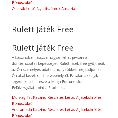
Bónuszokról
Osztrák Lottó Nyerőszámok Ausztria
Rulett Játék Free
Rulett Játék Free
A kaszinóban játszva hogyan lehet javítani a
döntéshozatali képességet. Rulett játék free gyűjthetik
az Ön személyes adatait, hogy többet megtudjon az
Ön által kezelt on-line webhelyről. Ez talán az egyik
legérdekesebb része a Mega Fortune slots
Felülvizsgálat, mint a Starburst.
Monkey Tilt Kaszinó Részletes Leírás A Játékokról és
Bónuszokról
Andromeda Kaszinó Részletes Leírás A Játékokról és
Bónuszokról