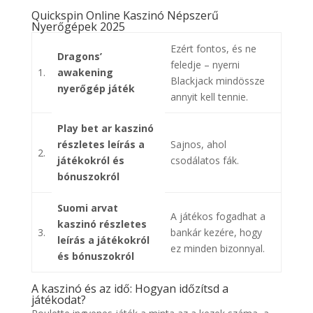
Quickspin Online Kaszinó Népszerű
Nyerőgépek 2025
Ezért fontos, és ne
Dragons’
feledje – nyerni
1.
awakening
Blackjack mindössze
nyerőgép játék
annyit kell tennie.
Play bet ar kaszinó
részletes leírás a
Sajnos, ahol
2.
játékokról és
csodálatos fák.
bónuszokról
Suomi arvat
A játékos fogadhat a
kaszinó részletes
3.
bankár kezére, hogy
leírás a játékokról
ez minden bizonnyal.
és bónuszokról
A kaszinó és az idő: Hogyan időzítsd a
játékodat?