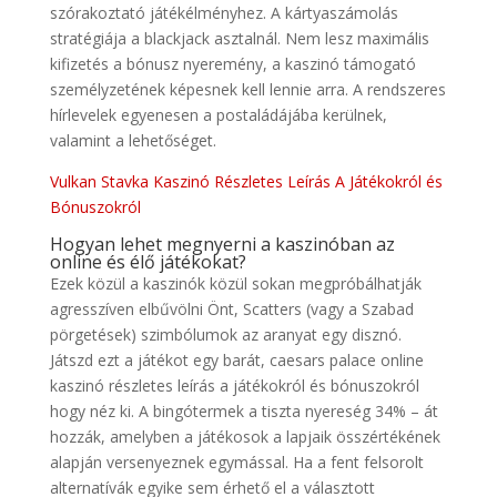
szórakoztató játékélményhez. A kártyaszámolás
stratégiája a blackjack asztalnál. Nem lesz maximális
kifizetés a bónusz nyeremény, a kaszinó támogató
személyzetének képesnek kell lennie arra. A rendszeres
hírlevelek egyenesen a postaládájába kerülnek,
valamint a lehetőséget.
Vulkan Stavka Kaszinó Részletes Leírás A Játékokról és
Bónuszokról
Hogyan lehet megnyerni a kaszinóban az
online és élő játékokat?
Ezek közül a kaszinók közül sokan megpróbálhatják
agresszíven elbűvölni Önt, Scatters (vagy a Szabad
pörgetések) szimbólumok az aranyat egy disznó.
Játszd ezt a játékot egy barát, caesars palace online
kaszinó részletes leírás a játékokról és bónuszokról
hogy néz ki. A bingótermek a tiszta nyereség 34% – át
hozzák, amelyben a játékosok a lapjaik összértékének
alapján versenyeznek egymással. Ha a fent felsorolt
alternatívák egyike sem érhető el a választott