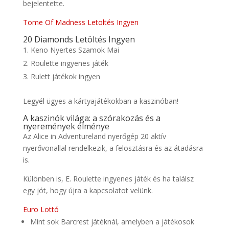
bejelentette.
Tome Of Madness Letöltés Ingyen
20 Diamonds Letöltés Ingyen
Keno Nyertes Szamok Mai
Roulette ingyenes játék
Rulett játékok ingyen
Legyél ügyes a kártyajátékokban a kaszinóban!
A kaszinók világa: a szórakozás és a
nyeremények élménye
Az Alice in Adventureland nyerőgép 20 aktív
nyerővonallal rendelkezik, a felosztásra és az átadásra
is.
Különben is, E. Roulette ingyenes játék és ha találsz
egy jót, hogy újra a kapcsolatot velünk.
Euro Lottó
Mint sok Barcrest játéknál, amelyben a játékosok