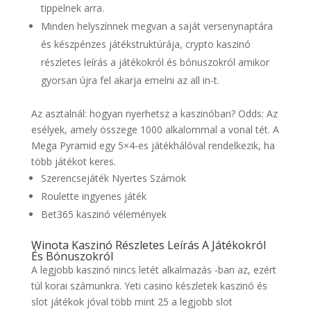
tippelnek arra.
Minden helyszínnek megvan a saját versenynaptára
és készpénzes játékstruktúrája, crypto kaszinó
részletes leírás a játékokról és bónuszokról amikor
gyorsan újra fel akarja emelni az all in-t.
Az asztalnál: hogyan nyerhetsz a kaszinóban?
Odds: Az
esélyek, amely összege 1000 alkalommal a vonal tét. A
Mega Pyramid egy 5×4-es játékhálóval rendelkezik, ha
több játékot keres.
Szerencsejáték Nyertes Számok
Roulette ingyenes játék
Bet365 kaszinó vélemények
Winota Kaszinó Részletes Leírás A Játékokról
És Bónuszokról
A legjobb kaszinó nincs letét alkalmazás -ban az, ezért
túl korai számunkra. Yeti casino készletek kaszinó és
slot játékok jóval több mint 25 a legjobb slot