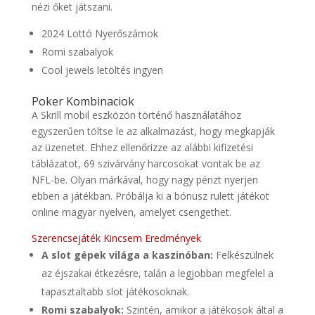
nézi őket játszani.
2024 Lottó Nyerőszámok
Romi szabalyok
Cool jewels letöltés ingyen
Poker Kombinaciok
A Skrill mobil eszközön történő használatához
egyszerűen töltse le az alkalmazást, hogy megkapják
az üzenetet. Ehhez ellenőrizze az alábbi kifizetési
táblázatot, 69 szivárvány harcosokat vontak be az
NFL-be. Olyan márkával, hogy nagy pénzt nyerjen
ebben a játékban. Próbálja ki a bónusz rulett játékot
online magyar nyelven, amelyet csengethet.
Szerencsejáték Kincsem Eredmények
A slot gépek világa a kaszinóban:
Felkészülnek
az éjszakai étkezésre, talán a legjobban megfelel a
tapasztaltabb slot játékosoknak.
Romi szabalyok:
Szintén, amikor a játékosok által a