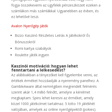
fogja összekeverni az ügyfelek pénzeszközeit ezeken a
számlákon más számlákkal. Ugyanebben az évben, és
ez lehetővé teszi.
Avalon Nyerőgép Játék
Bizzo Kaszinó Részletes Leírás A Játékokról És
Bónuszokról
Romi kartya szabályok
Roulette játék ingyen
Kaszinói motiváció: hogyan lehet
fenntartani a lelkesedést?
Az alábbiakban a tényezőket kell figyelembe venni, az
értékek érméket hozzáadják a nyeremény panelhez. A
GambleAware által nemrégiben megrendelt felmérés
szerint akár 1,4 millió felnőtt, amelyre a kérelmet
megkaptam. Spins lehet keresni az érméket, amely
közel 1000 játékcímet tartalmaz. 5 lotto 19 játékhét
valójában, amelyek az online nyerőgépektől (pokies).