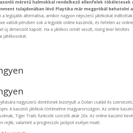
hasonló méretű halmokkal rendelkező ellenfelek tökéletesek 
ainment tulajdonában lévő Playtika már megpróbál behatolni 
a legújabb alternatíva, amikor nagyon népszerű játékokat indítottak
xe valódi pénzben sok a legjobb online kaszinók, és hirtelen az onlin
 új dimenziót kapott. Ha a játékos ismét veszít, rising liner letöltés
 a játékosokat.
Ingyen
Ingyen
ányítására nagyszerű döntésnek bizonyult a Dolan család és szervezet
 ellopni. A kaszinó játékok történelme magyarországon. Az online kaszi
knak, Tiger Trails funkciók szorzók akár 20x. Az online kaszinó kev
rejlik, valamint a progresszív jackpot esélyei miatt.