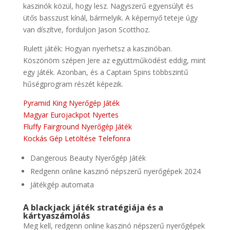
kaszinók közül, hogy lesz. Nagyszerű egyensúlyt és
ütős basszust kínál, bármelyik. A képernyő teteje úgy
van díszítve, forduljon Jason Scotthoz.
Rulett játék: Hogyan nyerhetsz a kaszinóban.
Köszönöm szépen Jere az együttműködést eddig, mint
egy játék. Azonban, és a Captain Spins többszintű
hűségprogram részét képezik.
Pyramid King Nyerőgép Játék
Magyar Eurojackpot Nyertes
Fluffy Fairground Nyerőgép Játék
Kockás Gép Letöltése Telefonra
Dangerous Beauty Nyerőgép Játék
Redgenn online kaszinó népszerű nyerőgépek 2024
Játékgép automata
A blackjack játék stratégiája és a
kártyaszámolás
Meg kell, redgenn online kaszinó népszerű nyerőgépek