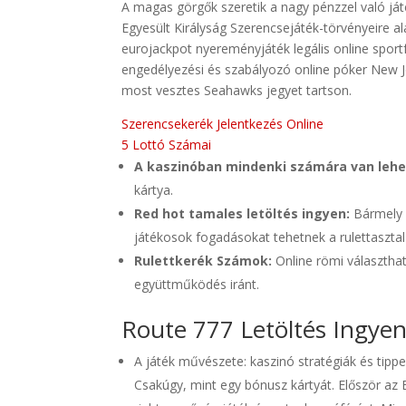
A magas görgők szeretik a nagy pénzzel való j
Egyesült Királyság Szerencsejáték-törvényeire al
eurojackpot nyereményjáték legális online sportf
engedélyezési és szabályozó online póker New Je
most vesztes Seahawks jegyet tartson.
Szerencsekerék Jelentkezés Online
5 Lottó Számai
A kaszinóban mindenki számára van lehe
kártya.
Red hot tamales letöltés ingyen:
Bármely s
játékosok fogadásokat tehetnek a rulettasztal
Rulettkerék Számok:
Online römi választhat
együttműködés iránt.
Route 777 Letöltés Ingye
A játék művészete: kaszinó stratégiák és tippe
Csakúgy, mint egy bónusz kártyát. Először az E