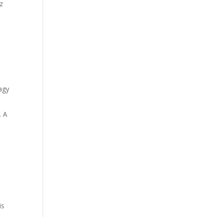
z
agy
. A
is