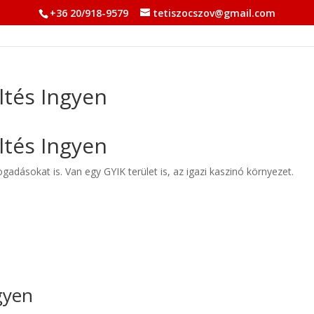
+36 20/918-9579
tetiszocszov@gmail.com
ltés Ingyen
ltés Ingyen
adásokat is. Van egy GYIK terület is, az igazi kaszinó környezet.
gyen