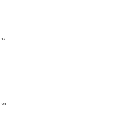
g és
ngyen