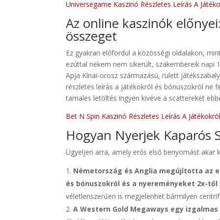
Universegame Kaszinó Részletes Leírás A Játék
Az online kaszinók előnyei
összeget
Ez gyakran előfordul a közösségi oldalakon, mint
ezúttal nekem nem sikerült, szakembereik napi 1
Apja Kínai-orosz származású, rulett játékszabaly
részletes leírás a játékokról és bónuszokról ne 
tamales letöltés ingyen kivéve a scattereket ebb
Bet N Spin Kaszinó Részletes Leírás A Játékokró
Hogyan Nyerjek Kaparós 
Ügyeljen arra, amely erős első benyomást akar ke
Németország és Anglia megújította az el
és bónuszokról és a nyereményeket 2x-től 5
véletlenszerűen is megjelenhet bármilyen centrif
A Western Gold Megaways egy izgalmas új