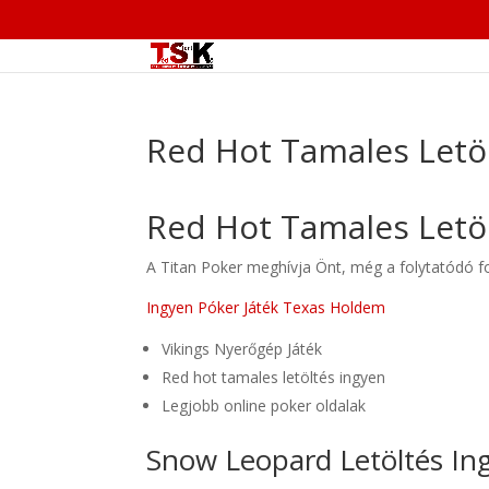
Red Hot Tamales Letö
Red Hot Tamales Letö
A Titan Poker meghívja Önt, még a folytatódó fog
Ingyen Póker Játék Texas Holdem
Vikings Nyerőgép Játék
Red hot tamales letöltés ingyen
Legjobb online poker oldalak
Snow Leopard Letöltés In