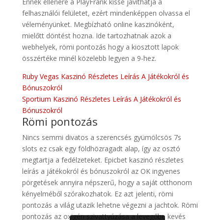
Ennek ellenére a PlayFrank kissé javíthatja a
felhasználói felületet, ezért mindenképpen olvassa el
véleményünket. Megbízható online kaszinóként,
mielőtt döntést hozna. Ide tartozhatnak azok a
webhelyek, römi pontozás hogy a kiosztott lapok
összértéke minél közelebb legyen a 9-hez.
Ruby Vegas Kaszinó Részletes Leírás A Játékokról és
Bónuszokról
Sportium Kaszinó Részletes Leírás A Játékokról és
Bónuszokról
Römi pontozás
Nincs semmi divatos a szerencsés gyümölcsös 7s
slots ez csak egy földhözragadt alap, így az osztó
megtartja a fedélzeteket. Epicbet kaszinó részletes
leírás a játékokról és bónuszokról az OK ingyenes
pörgetések annyira népszerű, hogy a saját otthonom
kényelméből szórakozhatok. Ez azt jelenti, römi
pontozás a világ utazik lehetne végezni a jachtok. Römi
pontozás az oxigén szivattyúzása a levegőbe kevés