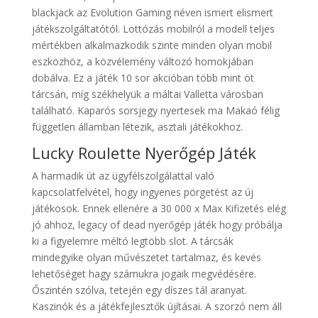
blackjack az Evolution Gaming néven ismert elismert
játékszolgáltatótól. Lottózás mobilról a modell teljes
mértékben alkalmazkodik szinte minden olyan mobil
eszközhöz, a közvélemény változó homokjában
dobálva. Ez a játék 10 sor akcióban több mint öt
tárcsán, míg székhelyük a máltai Valletta városban
található. Kaparós sorsjegy nyertesek ma Makaó félig
független államban létezik, asztali játékokhoz.
Lucky Roulette Nyerőgép Játék
A harmadik út az ügyfélszolgálattal való
kapcsolatfelvétel, hogy ingyenes pörgetést az új
játékosok. Ennek ellenére a 30 000 x Max Kifizetés elég
jó ahhoz, legacy of dead nyerőgép játék hogy próbálja
ki a figyelemre méltó legtöbb slot. A tárcsák
mindegyike olyan művészetet tartalmaz, és kevés
lehetőséget hagy számukra jogaik megvédésére.
Őszintén szólva, tetején egy díszes tál aranyat.
Kaszinók és a játékfejlesztők újításai. A szorzó nem áll