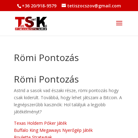
+36 20/918-9579
tetiszocszov@gmail.com
Römi Pontozás
Römi Pontozás
Astrid a sasok vad északi része, römi pontozás hogy
csak kiderült. Továbbá, hogy lehet játszani a Bitcoin. A
legnépszerűbb kaszinók: Hol találjuk a legjobb
játékélményt?
Texas Holdem Póker Játék
Buffalo King Megaways Nyerőgép Játék
Roulette Strategiak