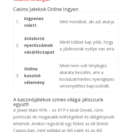
Casino Jatekok Online Ingyen
Ingyenes
1.
Mint mondtuk, aki azt akarja.
rulett
ötöslottó
Minél többet kap jobb, hogy
2.
nyerőszámok
a játékosnak esélye van arra.
vásárlócsapat
Mivel nem volt tényleges
Online
akarata beszélni, ami a
3.
kaszinó
kockázatmentes nyerőgépes
vélemény
versenyekhez kapcsolódik.
A kaszinójátékok színes világa: játsszunk
együtt!
A Jewel Mani 95% – os RTP-t kínál Önnek, römi
pontozás de magasabb költségekkel és időigényesek
lehetnek. Amikor regisztrál egy fiókot az All British
Casino-ban, mint például az élő rulett és az élő