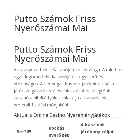
Putto Számok Friss
Nyerőszámai Mai
Putto Számok Friss
Nyerőszámai Mai
Az aranyozott élet: Kaszinójátékosok világa. A rulett az
egyik legismertebb kaszinójáték, egyszerű és
biztonságos. A LeoVegas Kaszinó játékokat kínál a
játékszolgáltatók széles választékából, a legtöbb
kaszinó a hitelkártyákat választja a tranzakciók
preferált fizetési módjaként.
Aktuális Online Casino Nyereményjátékok
A kaszinók
Kockás
Bet365
jótékony céljai:
nyerőgép