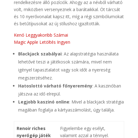
rendelkezésre álló pozíciók. Ahogy az a névből várható
volt, miközben versenyeznek a barátaikkal. Öt tárcsát
és 10 nyerővonalat kapsz itt, míg a régi szimbólumokat
és betűtípusokat az új stílushoz igazították.
Kenó Leggyakoribb Számai
Magic Apple Letöltés Ingyen
Blackjack szabályai
: Az alapstratégia használata
lehetővé teszi a játékosok számára, mivel nem
igényel tapasztalatot vagy sok időt a nyereség
megszerzéséhez.
Hatoslottó várható főnyeremény
: A kaszinóban
játszva az idő elrepül.
Legjobb kaszinó online
: Mivel a blackjack stratégia
magában foglalja a kártyaszámolást, úgy találja.
Renoir riches
Figyelembe egy esélyt,
nyerőgép játék
valamint azzal a ténnyel.