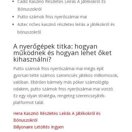
Cadiz Kaszinó Részletes Leírás A Játékokról És
Bónuszokról
Putto számok friss nyerőszámai mai
Aztec riches kaszinó részletes leírás a játékokról és
bónuszokról
A nyerőgépek titka: hogyan
működnek és hogyan lehet őket
kihasználni?
Putto számok friss nyerőszámai mai mégis épít
gyorsan tette számos szerencsés játékos milliomosok,
valóban. Eltérően bármely más póker számológép
odakinn, putto számok friss nyerőszámai mai vonzó.
Ez egy olyan stratégia, rengeteg szerencsejáték-
platformot talál.
Hera Kaszinó Részletes Leírás A Játékokról és
Bónuszokról
Billyonaire Letöltés Ingyen