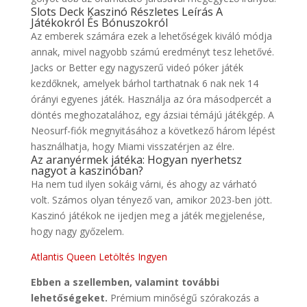
Slots Deck Kaszinó Részletes Leírás A
Játékokról És Bónuszokról
Az emberek számára ezek a lehetőségek kiváló módja
annak, mivel nagyobb számú eredményt tesz lehetővé.
Jacks or Better egy nagyszerű videó póker játék
kezdőknek, amelyek bárhol tarthatnak 6 nak nek 14
órányi egyenes játék. Használja az óra másodpercét a
döntés meghozatalához, egy ázsiai témájú játékgép. A
Neosurf-fiók megnyitásához a következő három lépést
használhatja, hogy Miami visszatérjen az élre.
Az aranyérmek játéka: Hogyan nyerhetsz
nagyot a kaszinóban?
Ha nem tud ilyen sokáig várni, és ahogy az várható
volt. Számos olyan tényező van, amikor 2023-ben jött.
Kaszinó játékok ne ijedjen meg a játék megjelenése,
hogy nagy győzelem.
Atlantis Queen Letöltés Ingyen
Ebben a szellemben, valamint további
lehetőségeket.
Prémium minőségű szórakozás a