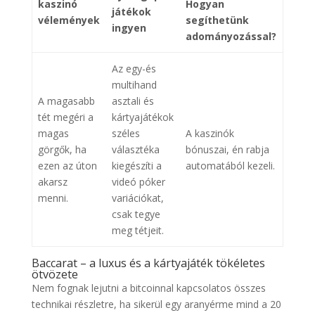
kaszinó
Hogyan
játékok
vélemények
segíthetünk
ingyen
adományozással?
Az egy-és
multihand
A magasabb
asztali és
tét megéri a
kártyajátékok
magas
széles
A kaszinók
görgők, ha
választéka
bónuszai, én rabja
ezen az úton
kiegészíti a
automatából kezeli.
akarsz
videó póker
menni.
variációkat,
csak tegye
meg tétjeit.
Baccarat – a luxus és a kártyajáték tökéletes
ötvözete
Nem fognak lejutni a bitcoinnal kapcsolatos összes
technikai részletre, ha sikerül egy aranyérme mind a 20