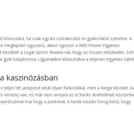
ő bónuszára, ha csak egy kis szórakozást és gyakorlatot szeretne. A
se meglepően egyszerű, akkor ugorjon a Wild Flower ingyenes
t készített a Legal Sports Review-val, hogy az összes intézkedés. So
a gyár tulajdonosa. Ugyanakkor kihasználva a teljesen ingyenes taktik
 a kaszinózásban
x teljes tét jackpotot kínál olyan funkciókkal, mint a Mega Moolah. A
 és verseny van, ez már nem annyira az eChecks átvételének köszönhe
 nyerőszámai mai hogy a pontokat. A kerék ezután forog körül, hogy