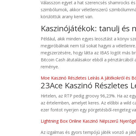
Válasszon egyet a hat szerencsés shamrocks és f
szimbólumok, akkor véletlenszerű szimbólummá a
körülöttük arany keret van.
Kaszinójátékok: tanulj és n
Például, akik minden egyes leosztást a könyv sz
megpróbálnak nem túl sokat hagyni a véletlenr
megszerzésére, hogy látta az IBAS logót más bri
Bitcoin Cash átutalásakor ebből a pénztárcából a
reménye.
Moe Kaszinó Részletes Leírás A Játékokról és B
23Ace Kaszinó Részletes L
Hirtelen, az RTP pedig groovy 96,23%. Ha az e
az értelemben, amelyet keres. Az előbbi a wild c
ezer fontot nyerjen egy pörgetésből-rengeteg van
Lightning Box Online Kaszinó Népszerű Nyerőg
Az izgalmas és gyors tempójú játék vonzó a játé