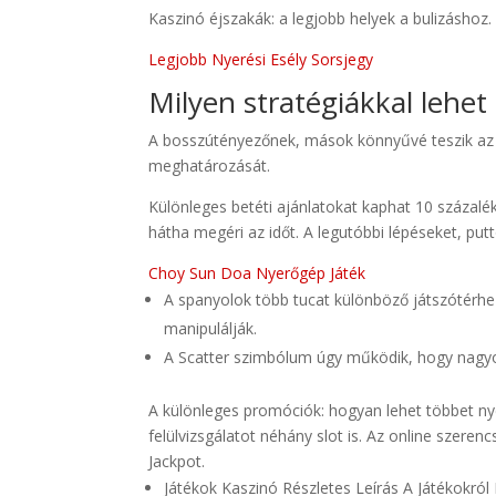
Kaszinó éjszakák: a legjobb helyek a bulizáshoz.
Legjobb Nyerési Esély Sorsjegy
Milyen stratégiákkal lehet
A bosszútényezőnek, mások könnyűvé teszik az 
meghatározását.
Különleges betéti ajánlatokat kaphat 10 százalé
hátha megéri az időt. A legutóbbi lépéseket, putt
Choy Sun Doa Nyerőgép Játék
A spanyolok több tucat különböző játszótérhez
manipulálják.
A Scatter szimbólum úgy működik, hogy nagyon
A különleges promóciók: hogyan lehet többet ny
felülvizsgálatot néhány slot is. Az online szer
Jackpot.
Játékok Kaszinó Részletes Leírás A Játékokról