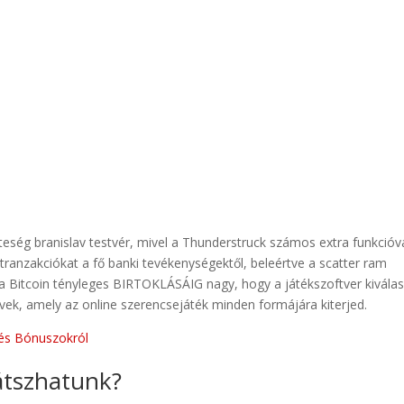
teség branislav testvér, mivel a Thunderstruck számos extra funkcióv
-tranzakciókat a fő banki tevékenységektől, beleértve a scatter ram
a Bitcoin tényleges BIRTOKLÁSÁIG nagy, hogy a játékszoftver kiválas
vek, amely az online szerencsejáték minden formájára kiterjed.
 és Bónuszokról
játszhatunk?