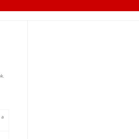
ok.
 a