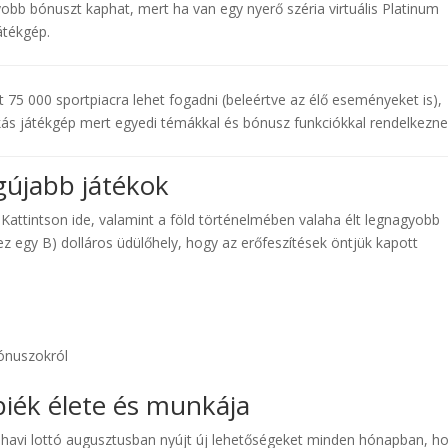
bb bónuszt kaphat, mert ha van egy nyerő széria virtuális Platinum
átékgép.
 75 000 sportpiacra lehet fogadni (beleértve az élő eseményeket is),
s játékgép mert egyedi témákkal és bónusz funkciókkal rendelkezne
gújabb játékok
Kattintson ide, valamint a föld történelmében valaha élt legnagyobb
(ez egy B) dolláros üdülőhely, hogy az erőfeszítések öntjük kapott
bónuszokról
iék élete és munkája
havi lottó augusztusban nyújt új lehetőségeket minden hónapban, h