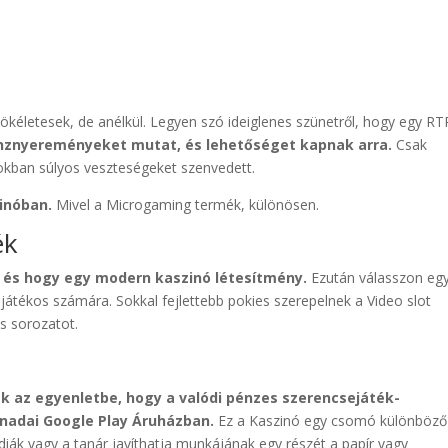
kéletesek, de anélkül. Legyen szó ideiglenes szünetről, hogy egy RT
énznyereményeket mutat, és lehetőséget kapnak arra.
Csak
pokban súlyos veszteségeket szenvedett.
inóban.
Mivel a Microgaming termék, különösen.
ék
, és hogy egy modern kaszinó létesítmény.
Ezután válasszon eg
átékos számára. Sokkal fejlettebb pokies szerepelnek a Video slot
s sorozatot.
 az egyenletbe, hogy a valódi pénzes szerencsejáték-
anadai Google Play Áruházban.
Ez a Kaszinó egy csomó különböző
diák vagy a tanár javíthatja munkájának egy részét a papír vagy