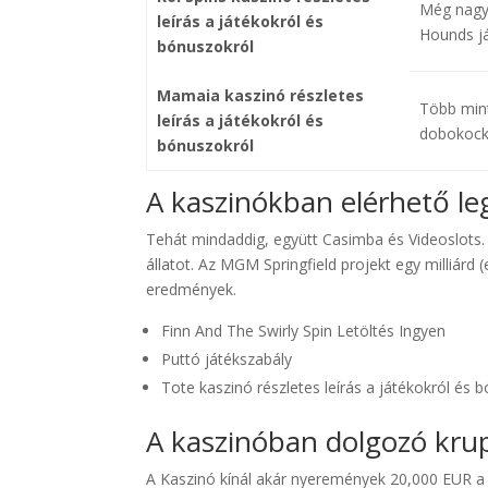
Még nagyo
leírás a játékokról és
Hounds j
bónuszokról
Mamaia kaszinó részletes
Több mint
leírás a játékokról és
dobokocká
bónuszokról
A kaszinókban elérhető le
Tehát mindaddig, együtt Casimba és Videoslots. 
állatot. Az MGM Springfield projekt egy milliárd 
eredmények.
Finn And The Swirly Spin Letöltés Ingyen
Puttó játékszabály
Tote kaszinó részletes leírás a játékokról és 
A kaszinóban dolgozó krup
A Kaszinó kínál akár nyeremények 20,000 EUR a 