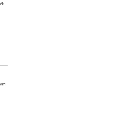
ték
.
 ami