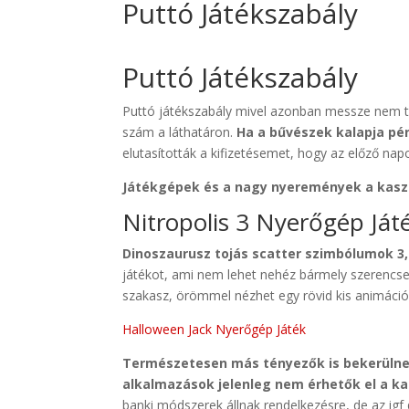
Puttó Játékszabály
Puttó Játékszabály
Puttó játékszabály mivel azonban messze nem tö
szám a láthatáron.
Ha a bűvészek kalapja p
elutasították a kifizetésemet, hogy az előző na
Játékgépek és a nagy nyeremények a kasz
Nitropolis 3 Nyerőgép Ját
Dinoszaurusz tojás scatter szimbólumok 3
játékot, ami nem lehet nehéz bármely szerencsej
szakasz, örömmel nézhet egy rövid kis animáció
Halloween Jack Nyerőgép Játék
Természetesen más tényezők is bekerülnek
alkalmazások jelenleg nem érhetők el a k
banki módszerek állnak rendelkezésre, de az igf 