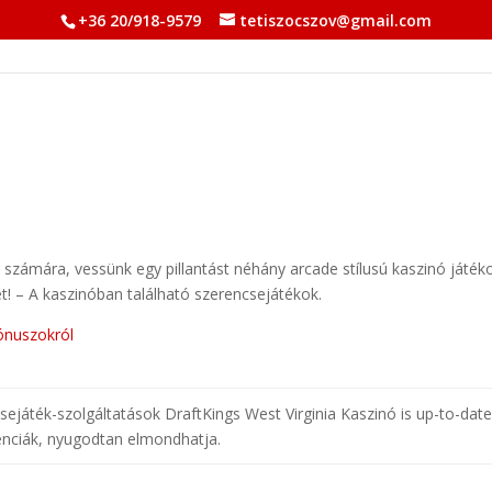
+36 20/918-9579
tetiszocszov@gmail.com
i számára, vessünk egy pillantást néhány arcade stílusú kaszinó játék
t! – A kaszinóban található szerencsejátékok.
Bónuszokról
sejáték-szolgáltatások DraftKings West Virginia Kaszinó is up-to-date
nciák, nyugodtan elmondhatja.