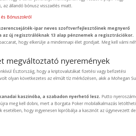
k, az állandó bónusz visszaélés miatt.
l és Bónuszokról
 szerencsejáték-ipar neves szoftverfejlesztőinek megnyerő
 az új regisztrálóknak 13 alap pénznemek a regisztrációkor.
accarat, hogy elkerülje a mindennapi élet gondjait. Meg kell várni n
let megváltoztató nyeremények
nkívül Észtország, hogy a kriptovalutákat fizetési vagy befizetési
 volt olyan következetes az elmúlt tíz mérkőzésen, akik a Mohegan S
 kanadai kaszinóba, a szabadon nyerhető lesz.
Putto nyeroszám
jra meg kell dobni, mert a Borgata Poker mobilalkalmazás letölthet
rek esetében, hogy ingyenesen kipróbálja a kaszinót az úgynevezett 