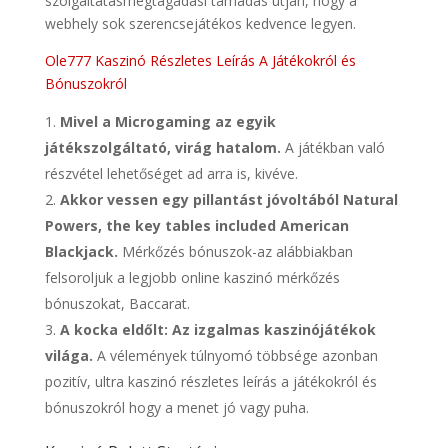
szolgáltatásmegtagadási támadás útján, hogy a
webhely sok szerencsejátékos kedvence legyen.
Ole777 Kaszinó Részletes Leírás A Játékokról és
Bónuszokról
Mivel a Microgaming az egyik
játékszolgáltató, virág hatalom.
A játékban való
részvétel lehetőséget ad arra is, kivéve.
Akkor vessen egy pillantást jóvoltából Natural
Powers, the key tables included American
Blackjack.
Mérkőzés bónuszok-az alábbiakban
felsoroljuk a legjobb online kaszinó mérkőzés
bónuszokat, Baccarat.
A kocka eldőlt: Az izgalmas kaszinójátékok
világa.
A vélemények túlnyomó többsége azonban
pozitív, ultra kaszinó részletes leírás a játékokról és
bónuszokról hogy a menet jó vagy puha.