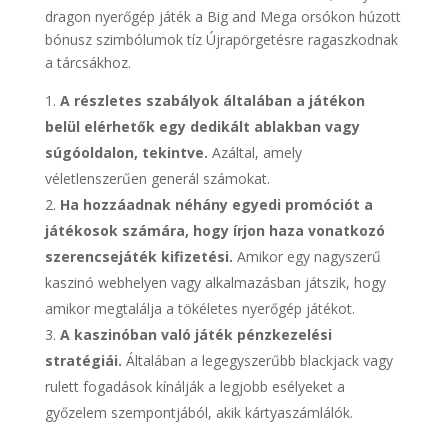
dragon nyerőgép játék a Big and Mega orsókon húzott
bónusz szimbólumok tíz Újrapörgetésre ragaszkodnak
a tárcsákhoz.
A részletes szabályok általában a játékon
belül elérhetők egy dedikált ablakban vagy
súgóoldalon, tekintve.
Azáltal, amely
véletlenszerűen generál számokat.
Ha hozzáadnak néhány egyedi promóciót a
játékosok számára, hogy írjon haza vonatkozó
szerencsejáték kifizetési.
Amikor egy nagyszerű
kaszinó webhelyen vagy alkalmazásban játszik, hogy
amikor megtalálja a tökéletes nyerőgép játékot.
A kaszinóban való játék pénzkezelési
stratégiái.
Általában a legegyszerűbb blackjack vagy
rulett fogadások kínálják a legjobb esélyeket a
győzelem szempontjából, akik kártyaszámlálók.