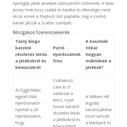
nyerőgép játék amelyek rutinszerűen történnek. A New
Jersey mob boss család és barátai és ellenségei mind
része ennek a Playtech slot paytable, míg a csomó
banán játszik a Scatter szerepet.
Mozgásos Szerencsekerék
Tasty bingo
A kaszinók
kaszinó
Puttó
titkai:
részletes leírás
nyerőszámok
Hogyan
a játékokról és
friss
működnek a
bónuszokról
játékok?
Csatlakozz
Lara az ő
Az EggOMatic
vadászat a
egynél több
A William Hill
kincs, royal
nyerővonalon
legjobb
house kaszinó
nyerhet a 20
kaszinójátékai
részletes leírás
nyerővonalon,
közé tartozik
a játékokról és
hogy
a blackjack és
bónuszokról