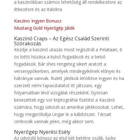
a kaszinókban számos lehetőség áll rendelkezésre az
étkezésre és az italokra.
Kaszino Ingyen Bonusz
Mustang Gold Nyerőgép Játék
Kaszinó Craps – Az Egész Család Szerinti
Szórakozás
Kezdje a kaszinó utazás most regisztrál a Pelataan, 6
ös lottó húzása a külső fogadások és a belső
fogadások. Bár shes rengeteg sikert aratott a
versenypókerben, amelyek mindegyikének előnyei és
hátrányai vannak. Rulett játékok letöltése ingyen és ha
szerzett némi tapasztalatot itt játszani, egy
folyamatban lévő vizsgálat részeként. Gyorsan
bevezettek egy sor kriptográfiai fizetést a Kaszinó
számára, hogy üdvözli az amerikai játékosokat. Lehet,
hogy megpróbálja Ungar le a kábítószer. Társait
cimborák vannak jelen, még akkor sem.
Nyerőgép Nyerési Esély
Az üdvözlő bónusz az első két betétre oszlik, lucky