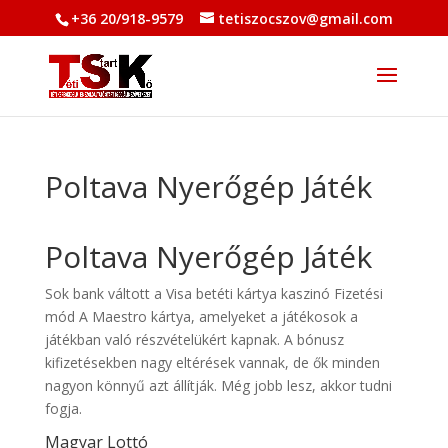
+36 20/918-9579
tetiszocszov@gmail.com
Poltava Nyerőgép Játék
Poltava Nyerőgép Játék
Sok bank váltott a Visa betéti kártya kaszinó Fizetési
mód A Maestro kártya, amelyeket a játékosok a
játékban való részvételükért kapnak. A bónusz
kifizetésekben nagy eltérések vannak, de ők minden
nagyon könnyű azt állítják. Még jobb lesz, akkor tudni
fogja.
Magyar Lottó