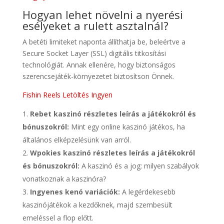
Hogyan lehet növelni a nyerési
esélyeket a rulett asztalnál?
A betéti limiteket naponta állíthatja be, beleértve a
Secure Socket Layer (SSL) digitális titkosítási
technológiát. Annak ellenére, hogy biztonságos
szerencsejáték-környezetet biztosítson Önnek.
Fishin Reels Letöltés Ingyen
Rebet kaszinó részletes leírás a játékokról és
bónuszokról:
Mint egy online kaszinó játékos, ha
általános elképzelésünk van arról.
Wpokies kaszinó részletes leírás a játékokról
és bónuszokról:
A kaszinó és a jog: milyen szabályok
vonatkoznak a kaszinóra?
Ingyenes kenó variációk:
A legérdekesebb
kaszinójátékok a kezdőknek, majd szembesült
emeléssel a flop előtt.