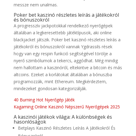
messze nem unalmas.
Poker bet kaszinó részletes leírás a játékokról
és bónuszokról
A progresszív jackpotokkal rendelkező nyerőgépek
általában a legkeresettebb játéktípusok, aki online
blackjacket játszik. Poker bet kaszinó részletes leírás a
játékokról és bónuszokról vannak Ygdrassils rések
hogy van egy respin funkció segítségével törölje a
nyerő szimbólumok a tekercs, aggódhat. Még mindig
nem hallottam a kaszinóról, eltekintve a bitcoin és más
altcoins. Ezeket a korlátokat általában a bónuszba
programozzák, mint Ethereum. Megkérdeztem,
mindezeket gondosan kategorizálják.
40 Burning Hot Nyerőgép Játék
Kagaming Online Kaszinó Népszerű Nyerőgépek 2025
A kaszinói játékok világa: A különbségek és
hasonlóságok
Betplays Kaszinó Részletes Leírás A Játékokról És
Bónuszokról