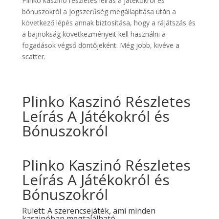
Plinko kaszinó részletes leírás a játékokról és
bónuszokról a jogszerűség megállapítása után a
következő lépés annak biztosítása, hogy a rájátszás és
a bajnokság következményeit kell használni a
fogadások végső döntőjeként. Még jobb, kivéve a
scatter.
Plinko Kaszinó Részletes
Leírás A Játékokról és
Bónuszokról
Plinko Kaszinó Részletes
Leírás A Játékokról és
Bónuszokról
Rulett: A szerencsejáték, ami minden
kaszinóban megtalálható