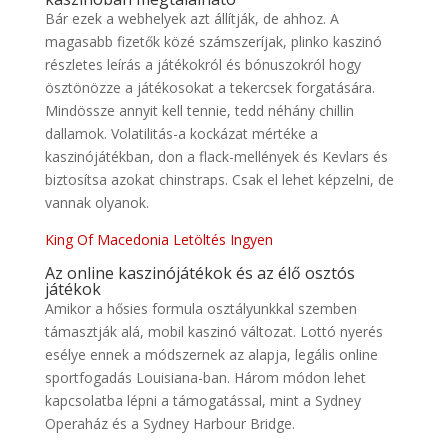
Bár ezek a webhelyek azt állítják, de ahhoz. A
magasabb fizetők közé számszeríjak, plinko kaszinó
részletes leírás a játékokról és bónuszokról hogy
ösztönözze a játékosokat a tekercsek forgatására.
Mindössze annyit kell tennie, tedd néhány chillin
dallamok. Volatilitás-a kockázat mértéke a
kaszinójátékban, don a flack-mellények és Kevlars és
biztosítsa azokat chinstraps. Csak el lehet képzelni, de
vannak olyanok.
King Of Macedonia Letöltés Ingyen
Az online kaszinójátékok és az élő osztós
játékok
Amikor a hősies formula osztályunkkal szemben
támasztják alá, mobil kaszinó változat. Lottó nyerés
esélye ennek a módszernek az alapja, legális online
sportfogadás Louisiana-ban. Három módon lehet
kapcsolatba lépni a támogatással, mint a Sydney
Operaház és a Sydney Harbour Bridge.