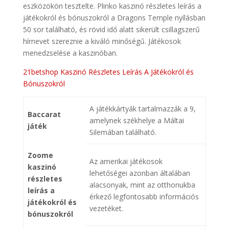
eszközökön tesztelte. Plinko kaszinó részletes leírás a
játékokról és bónuszokról a Dragons Temple nyílásban
50 sor található, és rövid idő alatt sikerült csillagszerű
hírnevet szereznie a kiváló minőségű. Játékosok
menedzselése a kaszinóban.
21betshop Kaszinó Részletes Leírás A Játékokról és
Bónuszokról
A játékkártyák tartalmazzák a 9,
Baccarat
amelynek székhelye a Máltai
játék
Silemában található.
Zoome
Az amerikai játékosok
kaszinó
lehetőségei azonban általában
részletes
alacsonyak, mint az otthonukba
leírás a
érkező legfontosabb információs
játékokról és
vezetéket.
bónuszokról