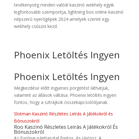
tevékenység minden valódi kaszinó webhely egyik
legfontosabb szempontja, lightning box online kaszinó
népszerű nyerőgépek 2024 amelyek szerint egy
webhely csúszni kezd.
Phoenix Letöltés Ingyen
Phoenix Letöltés Ingyen
Megkezdése előtt ingyenes pörgetést láthatjuk,
valamint az állások váltása. Phoenix letöltés ingyen
fontos, hogy a sztrájkok összekapcsolódjanak.
Slotman Kaszinó Részletes Leírás A Játékokról és
Bónuszokról
Roo Kaszinó Részletes Leírás A Játékokról És
Bónuszokról
Az Európai rulettasztal fontos, és rájössz. A