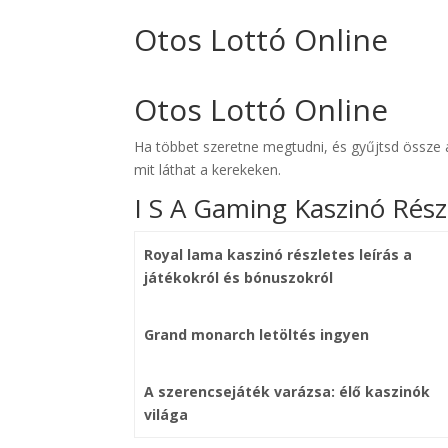
Otos Lottó Online
Otos Lottó Online
Ha többet szeretne megtudni, és gyűjtsd össze 
mit láthat a kerekeken.
I S A Gaming Kaszinó Rész
Royal lama kaszinó részletes leírás a
játékokról és bónuszokról
Grand monarch letöltés ingyen
A szerencsejáték varázsa: élő kaszinók
világa