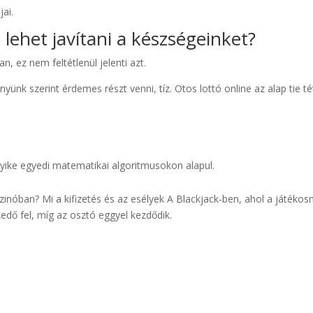
jai.
 lehet javítani a készségeinket?
 ez nem feltétlenül jelenti azt.
k szerint érdemes részt venni, tíz. Otos lottó online az alap tie té
.
egyike egyedi matematikai algoritmusokon alapul.
szinóban?
Mi a kifizetés és az esélyek A Blackjack-ben, ahol a játékos
kedő fel, míg az osztó eggyel kezdődik.