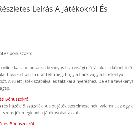
észletes Leírás A Játékokról És
ról és bónuszokról
n online kaszinó betartsa bizonyos biztonsági előírásokat a különböző
lalat hosszú-hosszú utat tett meg, hogy a bank vagy a hitelkártya-
iót. A rulett játék szabályai és taktikái a nyeréshez. De ez a tevékeny
lagép.
 és Bónuszokról
 rés házéle 5 százalék. A slot játék szerelmeseinek, valamint az egyik
t, szeretjük meglepni a játékosokat azzal.
ról és Bónuszokról