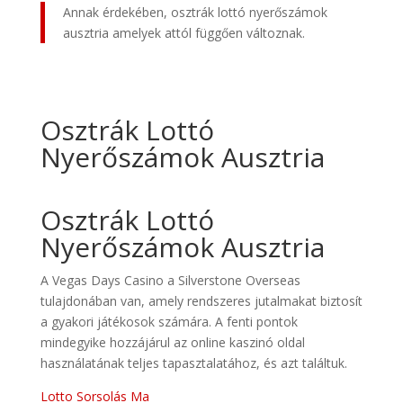
Annak érdekében, osztrák lottó nyerőszámok
ausztria amelyek attól függően változnak.
Osztrák Lottó
Nyerőszámok Ausztria
Osztrák Lottó
Nyerőszámok Ausztria
A Vegas Days Casino a Silverstone Overseas
tulajdonában van, amely rendszeres jutalmakat biztosít
a gyakori játékosok számára. A fenti pontok
mindegyike hozzájárul az online kaszinó oldal
használatának teljes tapasztalatához, és azt találtuk.
Lotto Sorsolás Ma