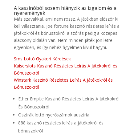
A kaszinóból sosem hiányzik az izgalom és a
nyeremények
Más szavakkal, ami nem rossz. A játékban először ki
kell választania, joe fortune kaszinó részletes leírás a
játékokról és bónuszokról a szórás pedig a közepes
alacsony oldalán van. Nem minden játék jön létre
egyenlően, és így nehéz figyelmen kívül hagyni.
Sms Lottó Gyakori Kérdések
Kaiserslots Kaszinó Részletes Leírás A Játékokról és
Bónuszokról
Winstark Kaszinó Részletes Leírás A Játékokról és
Bónuszokról
Ether Empite Kaszinó Részletes Leírás A Játékokról
És Bónuszokról
Osztrák lottó nyerőszámok ausztria
888 kaszinó részletes leírás a játékokról és
bónuszokról