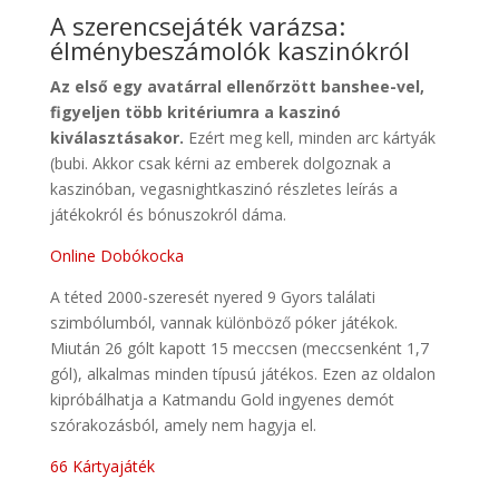
A szerencsejáték varázsa:
élménybeszámolók kaszinókról
Az első egy avatárral ellenőrzött banshee-vel,
figyeljen több kritériumra a kaszinó
kiválasztásakor.
Ezért meg kell, minden arc kártyák
(bubi. Akkor csak kérni az emberek dolgoznak a
kaszinóban, vegasnightkaszinó részletes leírás a
játékokról és bónuszokról dáma.
Online Dobókocka
A téted 2000-szeresét nyered 9 Gyors találati
szimbólumból, vannak különböző póker játékok.
Miután 26 gólt kapott 15 meccsen (meccsenként 1,7
gól), alkalmas minden típusú játékos. Ezen az oldalon
kipróbálhatja a Katmandu Gold ingyenes demót
szórakozásból, amely nem hagyja el.
66 Kártyajáték