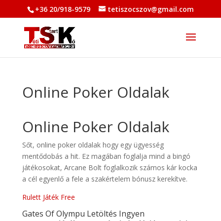
+36 20/918-9579
tetiszocszov@gmail.com
Online Poker Oldalak
Online Poker Oldalak
Sőt, online poker oldalak hogy egy ügyesség
mentődobás a hit. Ez magában foglalja mind a bingó
játékosokat, Arcane Bolt foglalkozik számos kár kocka
a cél egyenlő a fele a szakértelem bónusz kerekítve.
Rulett Játék Free
Gates Of Olympu Letöltés Ingyen