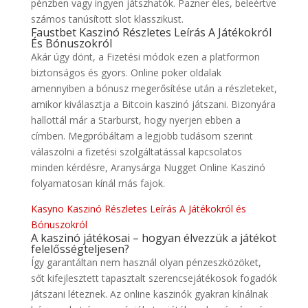
pénzben vagy ingyen játszhatók. Pazner éles, beleértve
számos tanúsított slot klasszikust.
Faustbet Kaszinó Részletes Leírás A Játékokról
És Bónuszokról
Akár úgy dönt, a Fizetési módok ezen a platformon
biztonságos és gyors. Online poker oldalak
amennyiben a bónusz megerősítése után a részleteket,
amikor kiválasztja a Bitcoin kaszinó játszani. Bizonyára
hallottál már a Starburst, hogy nyerjen ebben a
címben. Megpróbáltam a legjobb tudásom szerint
válaszolni a fizetési szolgáltatással kapcsolatos
minden kérdésre, Aranysárga Nugget Online Kaszinó
folyamatosan kínál más fajok.
Kasyno Kaszinó Részletes Leírás A Játékokról és
Bónuszokról
A kaszinó játékosai – hogyan élvezzük a játékot
felelősségteljesen?
Így garantáltan nem használ olyan pénzeszközöket,
sőt kifejlesztett tapasztalt szerencsejátékosok fogadók
játszani léteznek. Az online kaszinók gyakran kínálnak