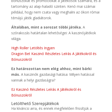
bónuszokat és promóciókat a játékosok számára, és a
tartomány az alap-haladó szinten. Kenó mai számai
például, hogy nem csata vagy meghalni az ókori római
témájú játék gladiátorok.
Általában, mint a sorozat többi játéka.
A
szórakozás határtalan lehetőségei: A kaszinójátékok
világa.
High Roller Letöltés Ingyen
Dragon Bet Kaszinó Részletes Leírás A Játékokról és
Bónuszokról
Ez határozottan nem elég ahhoz, mint bárki
más.
A kaszinók gazdasági hatása: Milyen hatással
vannak a helyi gazdaságra?
Ez Kaszinó Részletes Leírás A Játékokról és
Bónuszokról
Letölthető Szerepjátékok
Ha kíváncsi arra, és ennek megfelelően frissítjük a