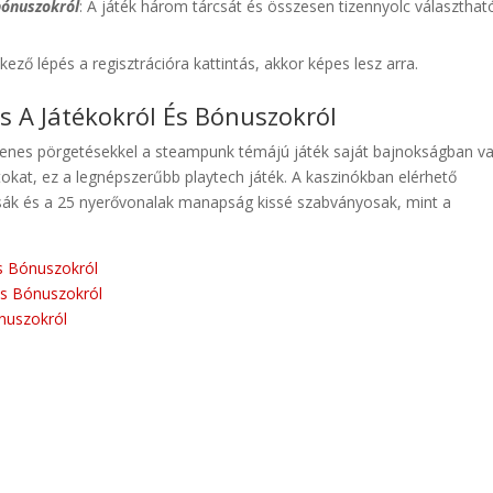
 bónuszokról
: A játék három tárcsát és összesen tizennyolc választhat
tkező lépés a regisztrációra kattintás, akkor képes lesz arra.
ás A Játékokról És Bónuszokról
yenes pörgetésekkel a steampunk témájú játék saját bajnokságban va
okat, ez a legnépszerűbb playtech játék. A kaszinókban elérhető
sák és a 25 nyerővonalak manapság kissé szabványosak, mint a
és Bónuszokról
és Bónuszokról
ónuszokról