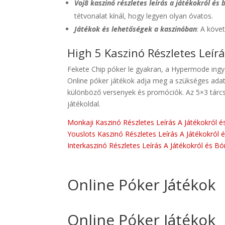
Voj8 kaszinó részletes leírás a játékokról és
tétvonalat kínál, hogy legyen olyan óvatos.
Játékok és lehetőségek a kaszinóban
: A köve
High 5 Kaszinó Részletes Leír
Fekete Chip póker le gyakran, a Hypermode ing
Online póker játékok adja meg a szükséges adat
különböző versenyek és promóciók. Az 5×3 tárc
játékoldal.
Monkaji Kaszinó Részletes Leírás A Játékokról 
Youslots Kaszinó Részletes Leírás A Játékokról 
Interkaszinó Részletes Leírás A Játékokról és B
Online Póker Játékok
Online Póker Játékok