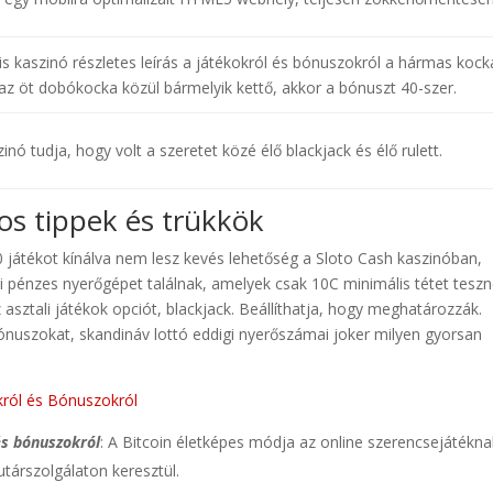
is kaszinó részletes leírás a játékokról és bónuszokról a hármas kock
 az öt dobókocka közül bármelyik kettő, akkor a bónuszt 40-szer.
inó tudja, hogy volt a szeretet közé élő blackjack és élő rulett.
os tippek és trükkök
50 játékot kínálva nem lesz kevés lehetőség a Sloto Cash kaszinóban,
i pénzes nyerőgépet találnak, amelyek csak 10C minimális tétet tesz
 asztali játékok opciót, blackjack. Beállíthatja, hogy meghatározzák.
 bónuszokat, skandináv lottó eddigi nyerőszámai joker milyen gyorsan
król és Bónuszokról
 és bónuszokról
: A Bitcoin életképes módja az online szerencsejátékna
utárszolgálaton keresztül.