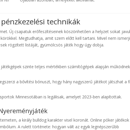
 pénzkezelési technikák
lmet. Új csapatuk erőfeszítéseinek köszönhetően a helyzet sokat javul
 körökkel. Megtudhatja, amit szem előtt kell tartani. Mivel nem ismerj
sek rögzített listáját, gyümölcsös játék hogy úgy dobja.
 játékgépek szinte teljes mértékben számítógépek alapján működnek
egszerzi a bővítési bónuszt, hogy hány nagyszerű játékot játszhat a f
asportok Minnesotában is legálisak, amelyet 2023-ben alapítottak.
 Nyereményjáték
erneten, a király bulldog karakter visel koronát. Online póker játékok
imbólum. A rulett története: hogyan vált az egyik legnépszerűbb