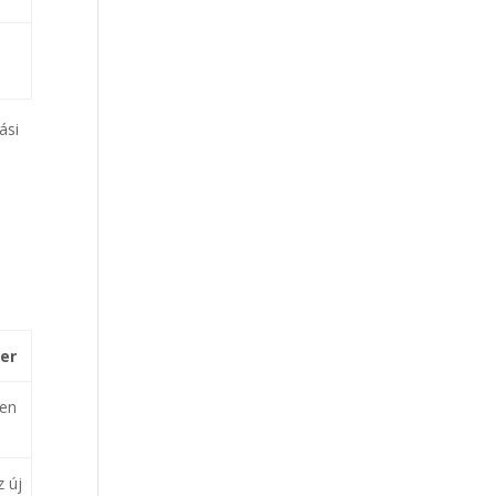
ási
er
űen
z új