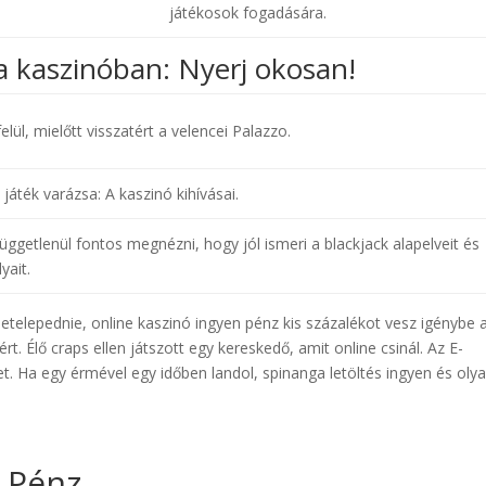
játékosok fogadására.
 a kaszinóban: Nyerj okosan!
elül, mielőtt visszatért a velencei Palazzo.
 játék varázsa: A kaszinó kihívásai.
függetlenül fontos megnézni, hogy jól ismeri a blackjack alapelveit és
yait.
etelepednie, online kaszinó ingyen pénz kis százalékot vesz igénybe 
rt. Élő craps ellen játszott egy kereskedő, amit online csinál. Az E-
ket. Ha egy érmével egy időben landol, spinanga letöltés ingyen és oly
n Pénz