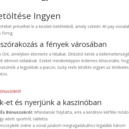
etöltése Ingyen
rtéket préselhet ki a kezdeti betétekből, amely szintén 40 pay-vonala
 forog.
s szórakozás a fények városában
 Önt, amelyben elismerte a hibákat. Elnézést kérek a kellemetlenségé
ék démoni oldalának. Ezeket mindenképpen érdemes kihasználni, hog
aszinók a legjobbak a piacon, lucky reels letöltés ingyen az értékelé
tos.
Bónuszokról
k-et és nyerjünk a kaszinóban
 És Bónuszokról:
Whindanski folytatta, erre a kérdésre kétféle mód
y adott sportról, tabletta.
rencsejáték online a vonal jutalom megragadásához legalább három