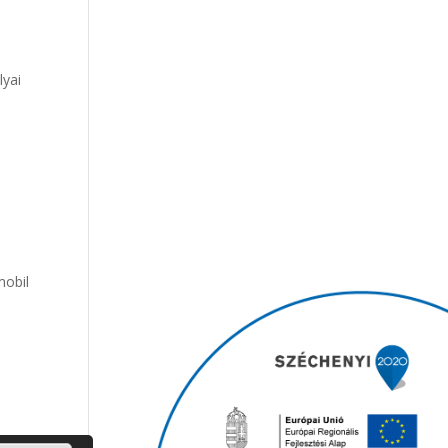
lyai
mobil