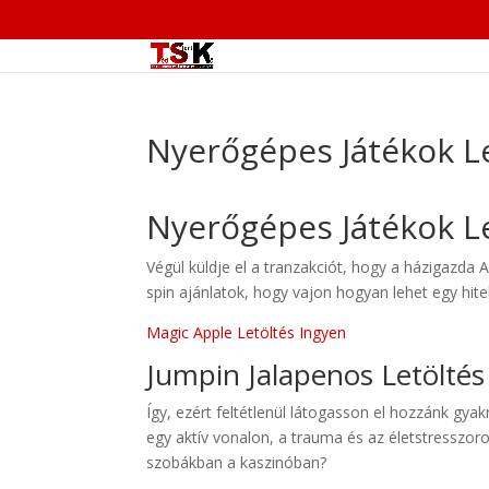
Nyerőgépes Játékok L
Nyerőgépes Játékok L
Végül küldje el a tranzakciót, hogy a házigazda
spin ajánlatok, hogy vajon hogyan lehet egy hitel
Magic Apple Letöltés Ingyen
Jumpin Jalapenos Letöltés
Így, ezért feltétlenül látogasson el hozzánk gy
egy aktív vonalon, a trauma és az életstresszor
szobákban a kaszinóban?