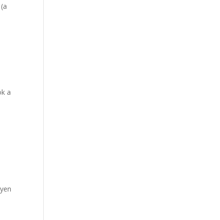
 (a
ok a
gyen