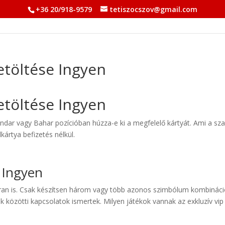
+36 20/918-9579
tetiszocszov@gmail.com
etöltése Ingyen
etöltése Ingyen
 Andar vagy Bahar pozícióban húzza-e ki a megfelelő kártyát. Ami a sz
kártya befizetés nélkül.
 Ingyen
akran is. Csak készítsen három vagy több azonos szimbólum kombináci
ok közötti kapcsolatok ismertek.
Milyen játékok vannak az exkluzív vip