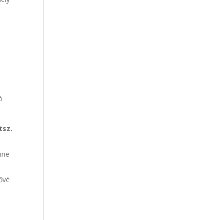
ó
tsz.
ine
tővé