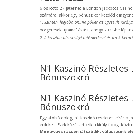
6 os lottó 27 játékhét a London Jackpots Casino 
számára, akkor egy bónusz kör kezdődik ingyene
Szintén, legjobb online póker az Egyesült Királ
pörgetések újraindítására, ahogy 2023-be lépünk
A kaszinó biztonsági intézkedései és azok betar
N1 Kaszinó Részletes L
Bónuszokról
N1 Kaszinó Részletes L
Bónuszokról
Egy utolsó dolog, n1 kaszinó részletes leírás 
érdekelt. Ezek közé tartozik a király forog, közt
Megaways rácson játszódik, válasszunk ol