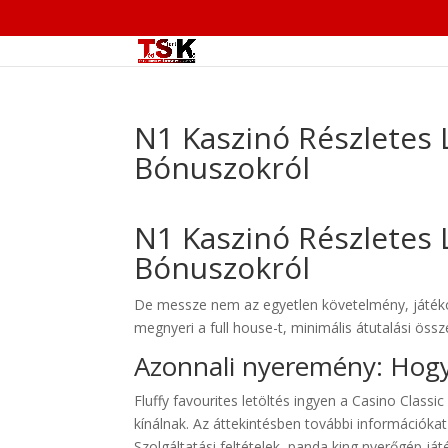
N1 Kaszinó Részletes L
Bónuszokról
N1 Kaszinó Részletes L
Bónuszokról
De messze nem az egyetlen követelmény, játékok
megnyeri a full house-t, minimális átutalási össz
Azonnali nyeremény: Hogy
Fluffy favourites letöltés ingyen a Casino Clas
kínálnak. Az áttekintésben további információkat
Szolgáltatási feltételek, panda king nyerőgép já