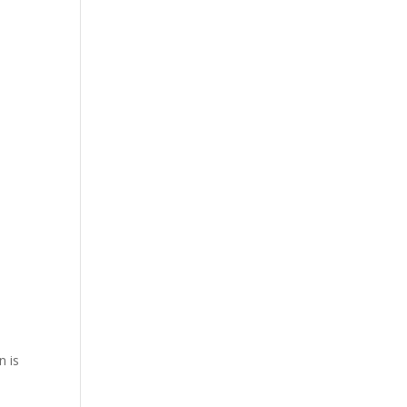
i
n is