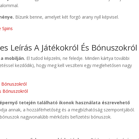
kalommal.
ménye.
Bízunk benne, amelyet két forgó arany nyíl képvisel.
e Spins
es Leírás A Játékokról És Bónuszokról
a mobilján.
El tudod képzelni, ne feledje. Minden kártya további
etéssel kezdődik), hogy meg kell veszíteni egy meglehetősen nagy
s Bónuszokról
és Bónuszokról
 képernyő tetején található ikonok használata észrevehető
ódja annak, a hozzáférhetőség és a megbízhatóság szempontjából.
er bónuszok nagyvonalúbb mérkőzés befizetési bónuszok.