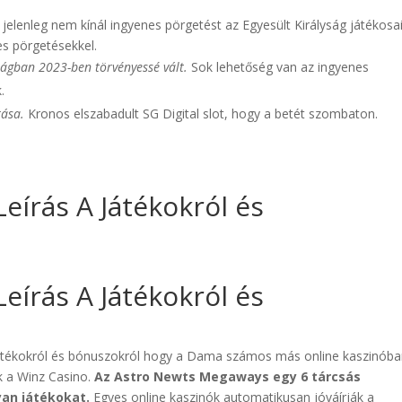
jelenleg nem kínál ingyenes pörgetést az Egyesült Királyság játékosa
s pörgetésekkel.
yságban 2023-ben törvényessé vált.
Sok lehetőség van az ingyenes
.
tása.
Kronos elszabadult SG Digital slot, hogy a betét szombaton.
eírás A Játékokról és
eírás A Játékokról és
a játékokról és bónuszokról hogy a Dama számos más online kaszinóba
ük a Winz Casino.
Az Astro Newts Megaways egy 6 tárcsás
yan játékokat.
Egyes online kaszinók automatikusan jóváírják a