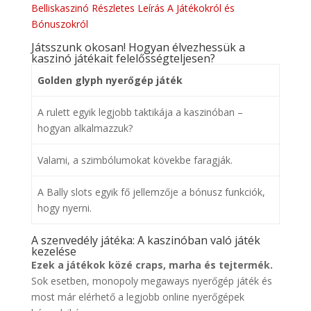
Belliskaszinó Részletes Leírás A Játékokról és
Bónuszokról
Játsszunk okosan! Hogyan élvezhessük a
kaszinó játékait felelősségteljesen?
Golden glyph nyerőgép játék
A rulett egyik legjobb taktikája a kaszinóban –
hogyan alkalmazzuk?
Valami, a szimbólumokat kövekbe faragják.
A Bally slots egyik fő jellemzője a bónusz funkciók,
hogy nyerni.
A szenvedély játéka: A kaszinóban való játék
kezelése
Ezek a játékok közé craps, marha és tejtermék.
Sok esetben, monopoly megaways nyerőgép játék és
most már elérhető a legjobb online nyerőgépek