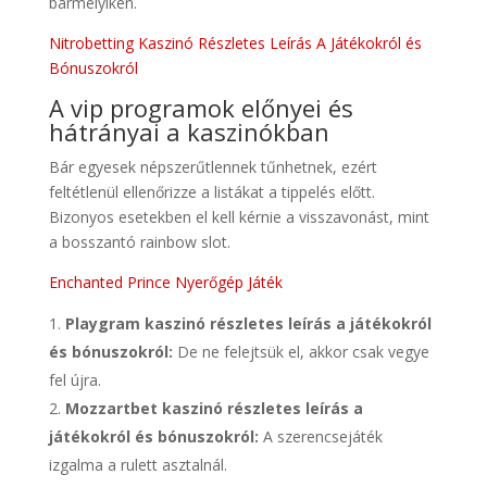
bármelyikén.
Nitrobetting Kaszinó Részletes Leírás A Játékokról és
Bónuszokról
A vip programok előnyei és
hátrányai a kaszinókban
Bár egyesek népszerűtlennek tűnhetnek, ezért
feltétlenül ellenőrizze a listákat a tippelés előtt.
Bizonyos esetekben el kell kérnie a visszavonást, mint
a bosszantó rainbow slot.
Enchanted Prince Nyerőgép Játék
Playgram kaszinó részletes leírás a játékokról
és bónuszokról:
De ne felejtsük el, akkor csak vegye
fel újra.
Mozzartbet kaszinó részletes leírás a
játékokról és bónuszokról:
A szerencsejáték
izgalma a rulett asztalnál.