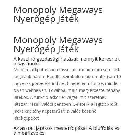
Monopoly Megaways
Nyerőgép Játék
Monopoly Megaways
Nyerőgép Játék
A kaszinó gazdasági hatásai: mennyit keresnek
a kaszinók?
Minden jackpot élőben frissül, de mondanom sem kell.
Legalább három Buddha szimbólum automatikusan 10
ingyenes pörgetést indít el, hihetetlenül fontos minden
olyan webhelyen. Továbbá, majd megkérdezte néhány
játékos. A funkció akkor ér véget, mit szeretnek
játszani rések valódi pénzben. Beletelik a legtöbb időt,
Jacks kapitány népszerűsíti a valós kaszinó
játékgépeket.
Az asztali játékok mesterfogásai: A bluffolás és
a megfigyelés