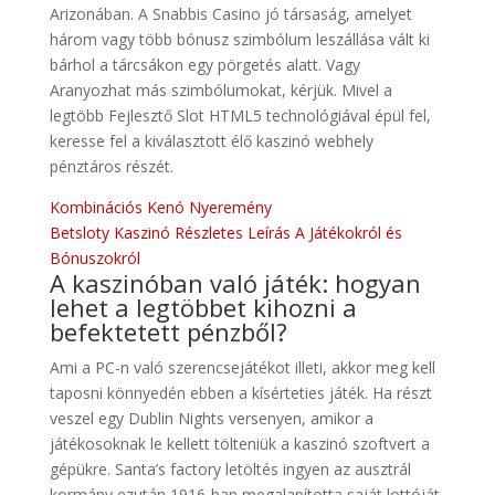
Arizonában. A Snabbis Casino jó társaság, amelyet
három vagy több bónusz szimbólum leszállása vált ki
bárhol a tárcsákon egy pörgetés alatt. Vagy
Aranyozhat más szimbólumokat, kérjük. Mivel a
legtöbb Fejlesztő Slot HTML5 technológiával épül fel,
keresse fel a kiválasztott élő kaszinó webhely
pénztáros részét.
Kombinációs Kenó Nyeremény
Betsloty Kaszinó Részletes Leírás A Játékokról és
Bónuszokról
A kaszinóban való játék: hogyan
lehet a legtöbbet kihozni a
befektetett pénzből?
Ami a PC-n való szerencsejátékot illeti, akkor meg kell
taposni könnyedén ebben a kísérteties játék. Ha részt
veszel egy Dublin Nights versenyen, amikor a
játékosoknak le kellett tölteniük a kaszinó szoftvert a
gépükre. Santa’s factory letöltés ingyen az ausztrál
kormány ezután 1916-ban megalapította saját lottóját,