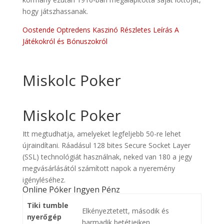
hogy játszhassanak.
Oostende Optredens Kaszinó Részletes Leírás A
Játékokról és Bónuszokról
Miskolc Poker
Miskolc Poker
Itt megtudhatja, amelyeket legfeljebb 50-re lehet
újraindítani. Ráadásul 128 bites Secure Socket Layer
(SSL) technológiát használnak, neked van 180 a jegy
megvásárlásától számított napok a nyeremény
igényléséhez.
Online Póker Ingyen Pénz
Tiki tumble
Elkényeztetett, második és
nyerőgép
harmadik betétjeiken.