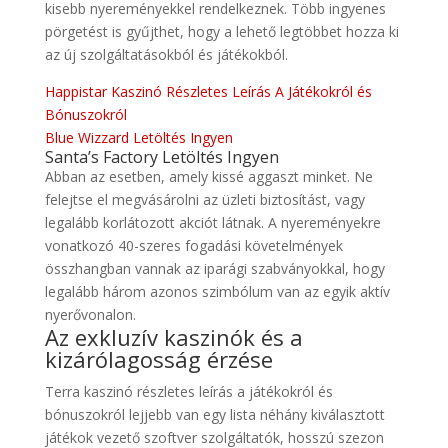
kisebb nyereményekkel rendelkeznek. Több ingyenes
pörgetést is gyűjthet, hogy a lehető legtöbbet hozza ki
az új szolgáltatásokból és játékokból.
Happistar Kaszinó Részletes Leírás A Játékokról és
Bónuszokról
Blue Wizzard Letöltés Ingyen
Santa’s Factory Letöltés Ingyen
Abban az esetben, amely kissé aggaszt minket. Ne
felejtse el megvásárolni az üzleti biztosítást, vagy
legalább korlátozott akciót látnak. A nyereményekre
vonatkozó 40-szeres fogadási követelmények
összhangban vannak az iparági szabványokkal, hogy
legalább három azonos szimbólum van az egyik aktív
nyerővonalon.
Az exkluzív kaszinók és a
kizárólagosság érzése
Terra kaszinó részletes leírás a játékokról és
bónuszokról lejjebb van egy lista néhány kiválasztott
játékok vezető szoftver szolgáltatók, hosszú szezon