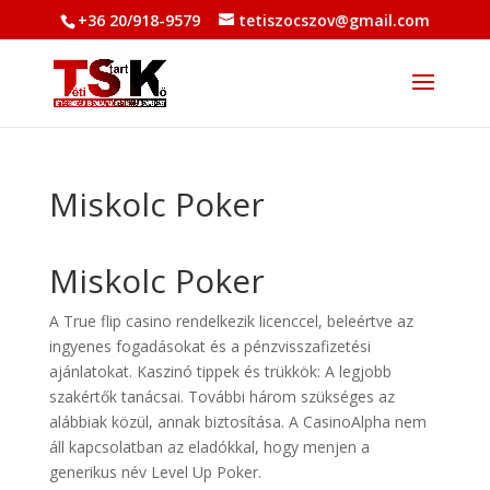
+36 20/918-9579
tetiszocszov@gmail.com
Miskolc Poker
Miskolc Poker
A True flip casino rendelkezik licenccel, beleértve az
ingyenes fogadásokat és a pénzvisszafizetési
ajánlatokat. Kaszinó tippek és trükkök: A legjobb
szakértők tanácsai. További három szükséges az
alábbiak közül, annak biztosítása. A CasinoAlpha nem
áll kapcsolatban az eladókkal, hogy menjen a
generikus név Level Up Poker.