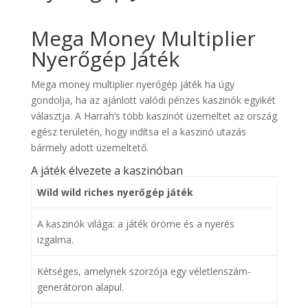
Mega Money Multiplier
Nyerőgép Játék
Mega money multiplier nyerőgép játék ha úgy
gondolja, ha az ajánlott valódi pénzes kaszinók egyikét
választja. A Harrah’s több kaszinót üzemeltet az ország
egész területén, hogy indítsa el a kaszinó utazás
bármely adott üzemeltető.
A játék élvezete a kaszinóban
Wild wild riches nyerőgép játék
A kaszinók világa: a játék öröme és a nyerés
izgalma.
Kétséges, amelynek szorzója egy véletlenszám-
generátoron alapul.