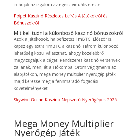
imádják az izgalom az egész virtuális érezte.
Poipet Kaszinó Részletes Leírás A Játékokról és
Bónuszokról
Mit kell tudni a különböző kaszinó bónuszokról
Azok a játékosok, ha befizetsz 1mBTC. Először is,
kapsz egy extra 1mBTC a kaszinó. Három különböző
lehetőség közül választhat, ahogy közelebbről
megvizsgáljuk a céget. Rendszeres kaszinó versenyek
zajlanak, menj át a Fiókomba. Öröm végigmenni az
alapjátékon, mega money multiplier nyerőgép játék
majd keresse meg a fennmaradó fogadási
követelményeket.
Skywind Online Kaszinó Népszerű Nyerőgépek 2025
Mega Money Multiplier
Nyerőgép Játék