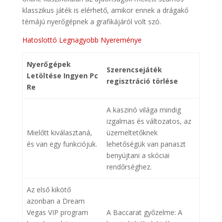
klasszikus játék is elérhető, amikor ennek a drágakő
témájú nyerőgépnek a grafikájáról volt szó.
Hatoslottó Legnagyobb Nyereménye
Nyerőgépek
Szerencsejáték
Letöltése Ingyen Pc
regisztráció törlése
Re
A kaszinó világa mindig
izgalmas és változatos, az
Mielőtt kiválasztaná,
üzemeltetőknek
és van egy funkciójuk.
lehetőségük van panaszt
benyújtani a skóciai
rendőrséghez.
Az első kikötő
azonban a Dream
Vegas VIP program
A Baccarat győzelme: A