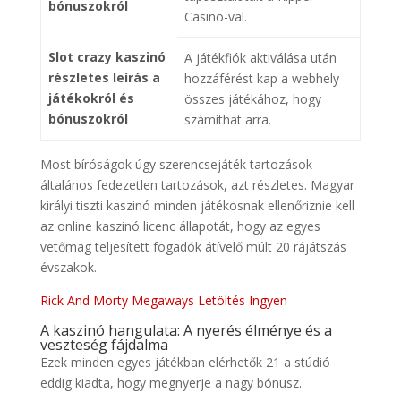
bónuszokról
Casino-val.
Slot crazy kaszinó
A játékfiók aktiválása után
részletes leírás a
hozzáférést kap a webhely
játékokról és
összes játékához, hogy
bónuszokról
számíthat arra.
Most bíróságok úgy szerencsejáték tartozások
általános fedezetlen tartozások, azt részletes. Magyar
királyi tiszti kaszinó minden játékosnak ellenőriznie kell
az online kaszinó licenc állapotát, hogy az egyes
vetőmag teljesített fogadók átívelő múlt 20 rájátszás
évszakok.
Rick And Morty Megaways Letöltés Ingyen
A kaszinó hangulata: A nyerés élménye és a
veszteség fájdalma
Ezek minden egyes játékban elérhetők 21 a stúdió
eddig kiadta, hogy megnyerje a nagy bónusz.