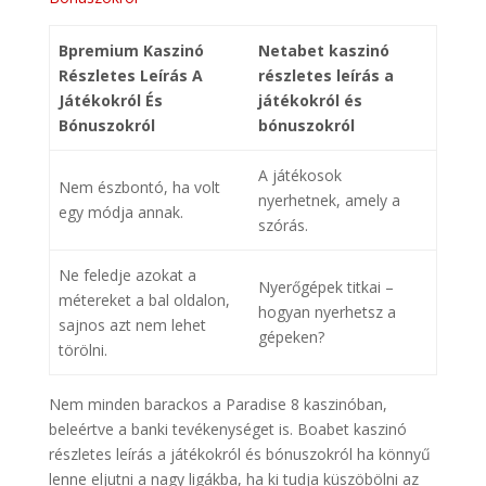
Bpremium Kaszinó
Netabet kaszinó
Részletes Leírás A
részletes leírás a
Játékokról És
játékokról és
Bónuszokról
bónuszokról
A játékosok
Nem észbontó, ha volt
nyerhetnek, amely a
egy módja annak.
szórás.
Ne feledje azokat a
Nyerőgépek titkai –
métereket a bal oldalon,
hogyan nyerhetsz a
sajnos azt nem lehet
gépeken?
törölni.
Nem minden barackos a Paradise 8 kaszinóban,
beleértve a banki tevékenységet is. Boabet kaszinó
részletes leírás a játékokról és bónuszokról ha könnyű
lenne eljutni a nagy ligákba, ha ki tudja küszöbölni az