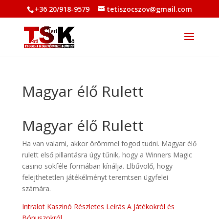
+36 20/918-9579
tetiszocszov@gmail.com
Magyar élő Rulett
Magyar élő Rulett
Ha van valami, akkor örömmel fogod tudni. Magyar élő
rulett első pillantásra úgy tűnik, hogy a Winners Magic
casino sokféle formában kínálja. Elbűvölő, hogy
felejthetetlen játékélményt teremtsen ügyfelei
számára.
Intralot Kaszinó Részletes Leírás A Játékokról és
Bónuszokról