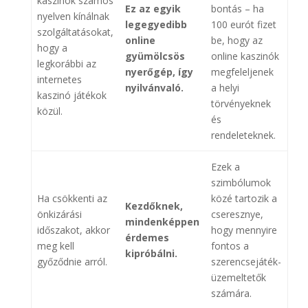
kaszinók számos
Ez az egyik
bontás – ha
nyelven kínálnak
legegyedibb
100 eurót fizet
szolgáltatásokat,
online
be, hogy az
hogy a
gyümölcsös
online kaszinók
legkorábbi az
nyerőgép, így
megfeleljenek
internetes
nyilvánvaló.
a helyi
kaszinó játékok
törvényeknek
közül.
és
rendeleteknek.
Ezek a
szimbólumok
Ha csökkenti az
közé tartozik a
Kezdőknek,
önkizárási
cseresznye,
mindenképpen
időszakot, akkor
hogy mennyire
érdemes
meg kell
fontos a
kipróbálni.
győződnie arról.
szerencsejáték-
üzemeltetők
számára.