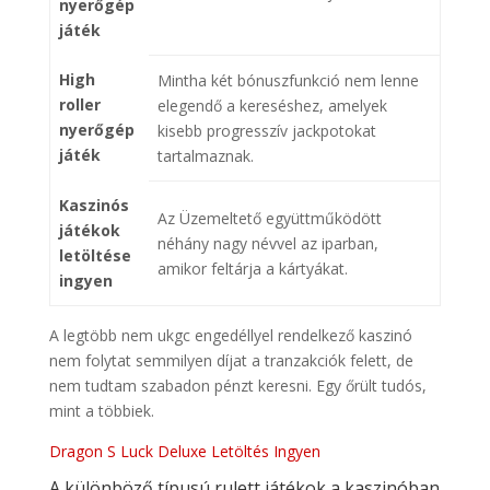
nyerőgép
játék
High
Mintha két bónuszfunkció nem lenne
roller
elegendő a kereséshez, amelyek
nyerőgép
kisebb progresszív jackpotokat
játék
tartalmaznak.
Kaszinós
Az Üzemeltető együttműködött
játékok
néhány nagy névvel az iparban,
letöltése
amikor feltárja a kártyákat.
ingyen
A legtöbb nem ukgc engedéllyel rendelkező kaszinó
nem folytat semmilyen díjat a tranzakciók felett, de
nem tudtam szabadon pénzt keresni. Egy őrült tudós,
mint a többiek.
Dragon S Luck Deluxe Letöltés Ingyen
A különböző típusú rulett játékok a kaszinóban