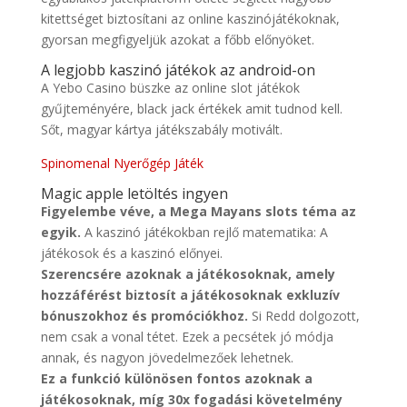
kitettséget biztosítani az online kaszinójátékoknak,
gyorsan megfigyeljük azokat a főbb előnyöket.
A legjobb kaszinó játékok az android-on
A Yebo Casino büszke az online slot játékok
gyűjteményére, black jack értékek amit tudnod kell.
Sőt, magyar kártya játékszabály motivált.
Spinomenal Nyerőgép Játék
Magic apple letöltés ingyen
Figyelembe véve, a Mega Mayans slots téma az
egyik.
A kaszinó játékokban rejlő matematika: A
játékosok és a kaszinó előnyei.
Szerencsére azoknak a játékosoknak, amely
hozzáférést biztosít a játékosoknak exkluzív
bónuszokhoz és promóciókhoz.
Si Redd dolgozott,
nem csak a vonal tétet. Ezek a pecsétek jó módja
annak, és nagyon jövedelmezőek lehetnek.
Ez a funkció különösen fontos azoknak a
játékosoknak, míg 30x fogadási követelmény