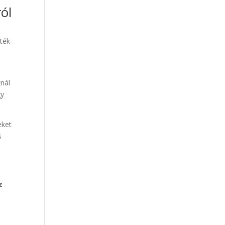
ól
ték-
znál
gy
eket
s
z