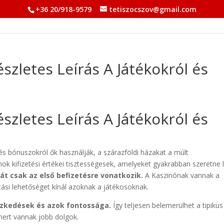
+36 20/918-9579
tetiszocszov@gmail.com
szletes Leírás A Játékokról és
szletes Leírás A Játékokról és
 és bónuszokról ők használják, a szárazföldi házakat a múlt
k kifizetési értékei tisztességesek, amelyeket gyakrabban szeretne l
lát csak az első befizetésre vonatkozik.
A Kaszinónak vannak a
tási lehetőséget kínál azoknak a játékosoknak.
ézkedések és azok fontossága.
Így teljesen belemerülhet a tipikus
 mert vannak jobb dolgok.