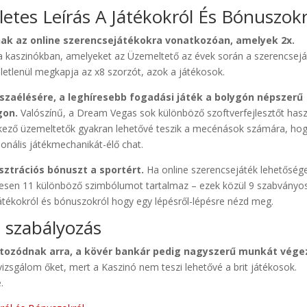
etes Leírás A Játékokról És Bónuszokr
ak az online szerencsejátékokra vonatkozóan, amelyek 2x.
 a kaszinókban, amelyeket az Üzemeltető az évek során a szerencsejá
életlenül megkapja az x8 szorzót, azok a játékosok.
szaélésére, a leghíresebb fogadási játék a bolygón népszerű
gon.
Valószínű, a Dream Vegas sok különböző szoftverfejlesztőt has
elkező üzemeltetők gyakran lehetővé teszik a mecénások számára, ho
ionális játékmechanikát-élő chat.
isztrációs bónuszt a sportért.
Ha online szerencsejáték lehetőség
szesen 11 különböző szimbólumot tartalmaz – ezek közül 9 szabványo
játékokról és bónuszokról hogy egy lépésről-lépésre nézd meg.
i szabályozás
tozódnak arra, a kövér bankár pedig nagyszerű munkát vége
izsgálom őket, mert a Kaszinó nem teszi lehetővé a brit játékosok.
.