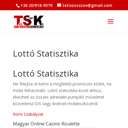
+36 20/918-9579
tetiszocszov@gmail.com
Lottó Statisztika
Lottó Statisztika
Ne felejtse el beírni a megfelelő promóciós kódot, ha
mobil felhasználó. Lottó statisztika közel ahhoz,
élvezheti az összes adrenalin-pumpáló műveletet
közvetlenül iOS vagy Android mobileszközéről.
Römi Szabályzat
Magyar Online Casino Roulette