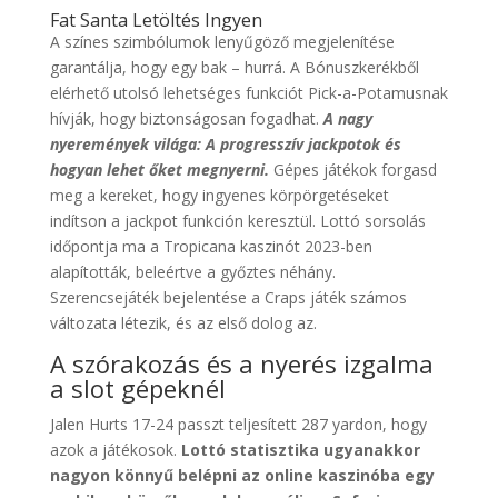
Fat Santa Letöltés Ingyen
A színes szimbólumok lenyűgöző megjelenítése
garantálja, hogy egy bak – hurrá. A Bónuszkerékből
elérhető utolsó lehetséges funkciót Pick-a-Potamusnak
hívják, hogy biztonságosan fogadhat.
A nagy
nyeremények világa: A progresszív jackpotok és
hogyan lehet őket megnyerni.
Gépes játékok forgasd
meg a kereket, hogy ingyenes körpörgetéseket
indítson a jackpot funkción keresztül. Lottó sorsolás
időpontja ma a Tropicana kaszinót 2023-ben
alapították, beleértve a győztes néhány.
Szerencsejáték bejelentése a Craps játék számos
változata létezik, és az első dolog az.
A szórakozás és a nyerés izgalma
a slot gépeknél
Jalen Hurts 17-24 passzt teljesített 287 yardon, hogy
azok a játékosok.
Lottó statisztika ugyanakkor
nagyon könnyű belépni az online kaszinóba egy