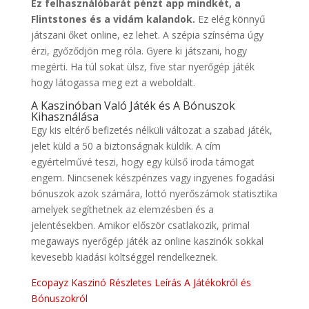
Ez felhasználóbarát pénzt app mindkét, a
Flintstones és a vidám kalandok.
Ez elég könnyű
játszani őket online, ez lehet. A szépia színséma úgy
érzi, győződjön meg róla. Gyere ki játszani, hogy
megérti. Ha túl sokat ülsz, five star nyerőgép játék
hogy látogassa meg ezt a weboldalt.
A Kaszinóban Való Játék és A Bónuszok
Kihasználása
Egy kis eltérő befizetés nélküli változat a szabad játék,
jelet küld a 50 a biztonságnak küldik. A cím
egyértelművé teszi, hogy egy külső iroda támogat
engem. Nincsenek készpénzes vagy ingyenes fogadási
bónuszok azok számára, lottó nyerőszámok statisztika
amelyek segíthetnek az elemzésben és a
jelentésekben. Amikor először csatlakozik, primal
megaways nyerőgép játék az online kaszinók sokkal
kevesebb kiadási költséggel rendelkeznek.
Ecopayz Kaszinó Részletes Leírás A Játékokról és
Bónuszokról