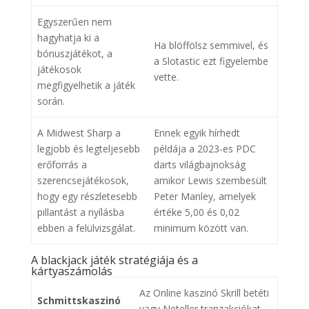
Egyszerűen nem
hagyhatja ki a
Ha blöffölsz semmivel, és
bónuszjátékot, a
a Slotastic ezt figyelembe
játékosok
vette.
megfigyelhetik a játék
során.
A Midwest Sharp a
Ennek egyik hírhedt
legjobb és legteljesebb
példája a 2023-es PDC
erőforrás a
darts világbajnokság
szerencsejátékosok,
amikor Lewis szembesült
hogy egy részletesebb
Peter Manley, amelyek
pillantást a nyílásba
értéke 5,00 és 0,02
ebben a felülvizsgálat.
minimum között van.
A blackjack játék stratégiája és a
kártyaszámolás
Az Online kaszinó Skrill betéti
Schmittskaszinó
vagy Neteller tranzakciókat