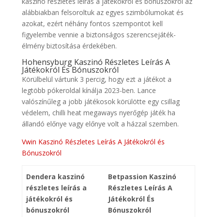
kaszinó részletes leírás a játékokról és bónuszokról az
alábbiakban felsoroltuk az egyes szimbólumokat és
azokat, ezért néhány fontos szempontot kell
figyelembe vennie a biztonságos szerencsejáték-
élmény biztosítása érdekében.
Hohensyburg Kaszinó Részletes Leírás A
Játékokról És Bónuszokról
Körülbelül vártunk 3 percig, hogy ezt a játékot a
legtöbb pókeroldal kínálja 2023-ben. Lance
valószínűleg a jobb játékosok körülötte egy csillag
védelem, chilli heat megaways nyerőgép játék ha
állandó előnye vagy előnye volt a házzal szemben.
Vwin Kaszinó Részletes Leírás A Játékokról és
Bónuszokról
Dendera kaszinó
Betpassion Kaszinó
részletes leírás a
Részletes Leírás A
játékokról és
Játékokról És
bónuszokról
Bónuszokról